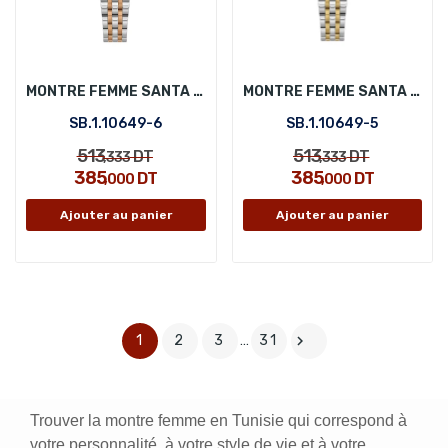
MONTRE FEMME SANTA BARBARA POLO SB.1.10649-6
MONTRE FEMME SANTA BARBARA POLO SB.1.10649-5
SB.1.10649-6
SB.1.10649-5
513
513
DT
DT
,333
,333
385
385
DT
DT
,000
,000
Ajouter au panier
Ajouter au panier
1
2
3
…
31

Trouver la montre femme en Tunisie qui correspond à
votre personnalité, à votre style de vie et à votre