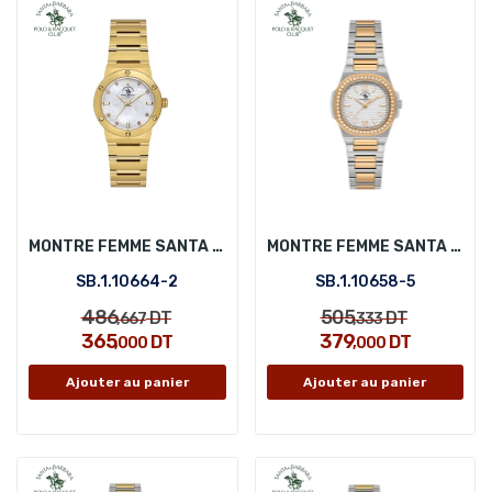
MONTRE FEMME SANTA BARBARA POLO SB.1.10664-2
MONTRE FEMME SANTA BARBARA POLO SB.1.10658-5
SB.1.10664-2
SB.1.10658-5
486
505
DT
DT
,667
,333
365
379
DT
DT
,000
,000
Ajouter au panier
Ajouter au panier