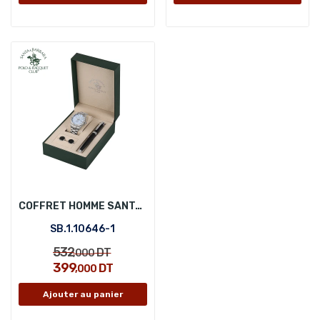
COFFRET HOMME SANTA BARBARA POLO SB.1.10646-1
SB.1.10646-1
532
DT
,000
399
DT
,000
Ajouter au panier