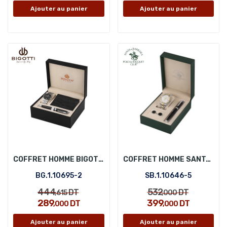
Ajouter au panier
Ajouter au panier
COFFRET HOMME BIGOTTI BG.1.10695-2
COFFRET HOMME SANTA BARBARA POLO SB.1.10646-5
BG.1.10695-2
SB.1.10646-5
444
532
DT
DT
,615
,000
289
399
DT
DT
,000
,000
Ajouter au panier
Ajouter au panier