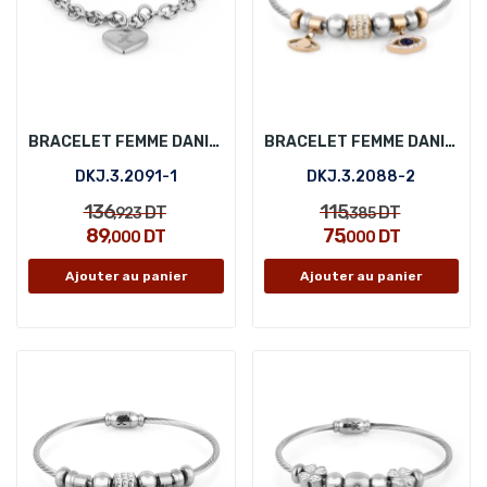
BRACELET FEMME DANIEL KLEIN DKJ.3.2091-1
BRACELET FEMME DANIEL KLEIN DKJ.3.2088-2
DKJ.3.2091-1
DKJ.3.2088-2
136
115
DT
DT
,923
,385
89
75
DT
DT
,000
,000
Ajouter au panier
Ajouter au panier