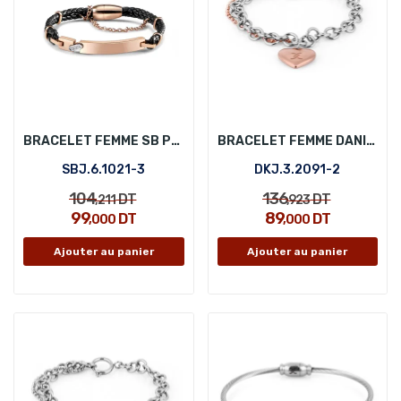
BRACELET FEMME SB POLO SBJ.6.1021-3
BRACELET FEMME DANIEL KLEIN DKJ.3.2091-2
SBJ.6.1021-3
DKJ.3.2091-2
104
136
DT
DT
,211
,923
99
89
DT
DT
,000
,000
Ajouter au panier
Ajouter au panier