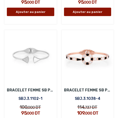
95
95
DT
DT
,000
,000
Ajouter au panier
Ajouter au panier
BRACELET FEMME SB POLO SBJ.3.1102-1
BRACELET FEMME SB POLO SBJ.3.1038-4
SBJ.3.1102-1
SBJ.3.1038-4
100
114
DT
DT
,000
,737
95
109
DT
DT
,000
,000