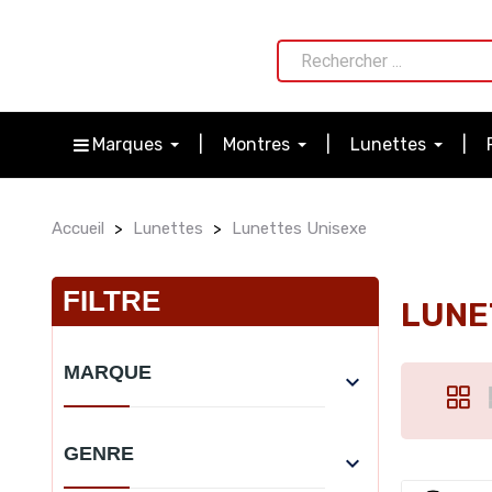
Marques
Montres
Lunettes
Accueil
Lunettes
Lunettes Unisexe
FILTRE
LUNE
MARQUE

GENRE
