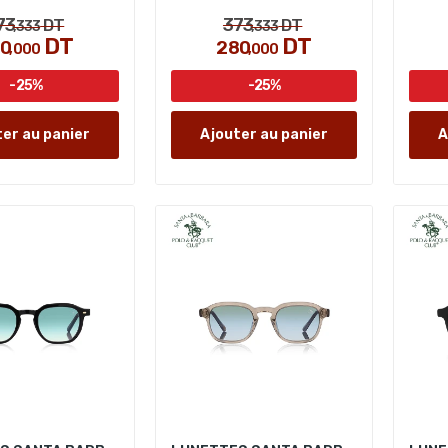
73
373
DT
DT
,333
,333
DT
DT
80
280
,000
,000
-25%
-25%
er au panier
Ajouter au panier
A