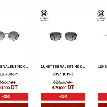
LUNETTES VALENTINO ORLANDI VOS.2.7006-1
LUNETTES VALENTINO ORLANDI VOS.1.1011-3
S.2.7006-1
VOS.1.1011-3
86
626
DT
DT
,667
,667
DT
DT
40
470
,000
,000
-25%
-25%