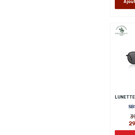
Ajout
SB
3
2