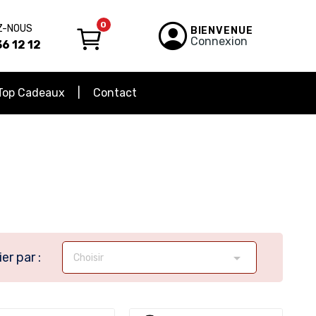
0
Z-NOUS
BIENVENUE
Connexion
6 12 12
Top Cadeaux
Contact
ier par :

Choisir