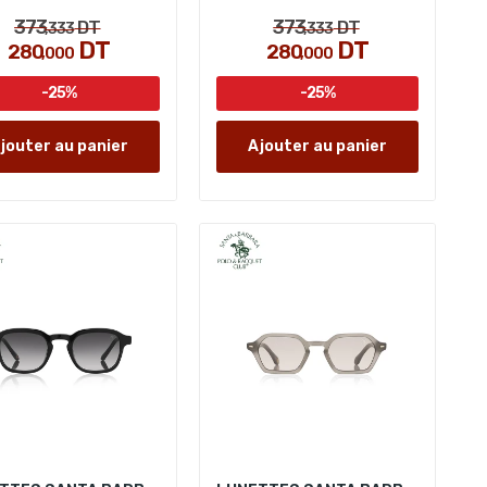
373
373
DT
DT
,333
,333
DT
DT
280
280
,000
,000
-25%
-25%
jouter au panier
Ajouter au panier