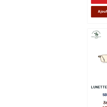
Ajout
SB
3