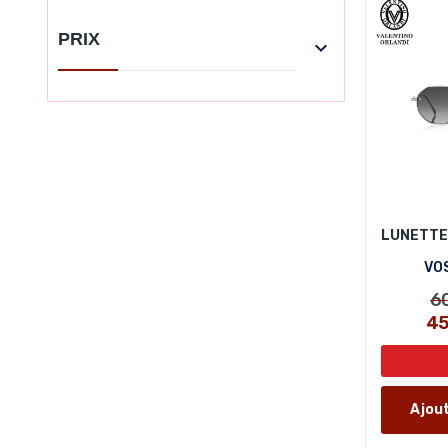
PRIX

VO
6
4
Ajout