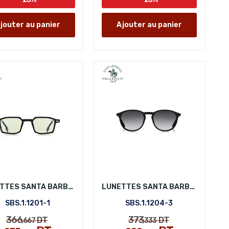
jouter au panier
Ajouter au panier
LUNETTES SANTA BARBARA POLO SBS.1.1201-1
LUNETTES SANTA BARBARA POLO SBS.1.1204-3
SBS.1.1201-1
SBS.1.1204-3
366
373
DT
DT
,667
,333