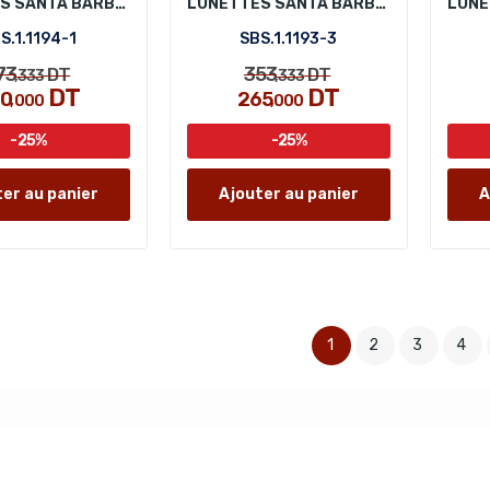
LUNETTES SANTA BARBARA POLO SBS.1.1194-1
LUNETTES SANTA BARBARA POLO SBS.1.1193-3
S.1.1194-1
SBS.1.1193-3
73
353
DT
DT
,333
,333
DT
DT
80
265
,000
,000
-25%
-25%
er au panier
Ajouter au panier
A
1
2
3
4