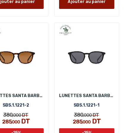
jouter au panier
Ajouter au panier
LUNETTES SANTA BARBARA POLO SBS.1.1221-2
LUNETTES SANTA BARBARA POLO SBS.1.1221-1
SBS.1.1221-2
SBS.1.1221-1
380
380
DT
DT
,000
,000
DT
DT
285
285
,000
,000
-25%
-25%