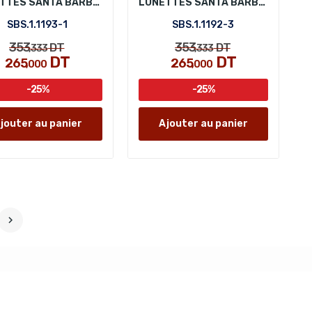
LUNETTES SANTA BARBARA POLO SBS.1.1193-1
LUNETTES SANTA BARBARA POLO SBS.1.1192-3
SBS.1.1193-1
SBS.1.1192-3
353
353
DT
DT
,333
,333
DT
DT
265
265
,000
,000
-25%
-25%
jouter au panier
Ajouter au panier
