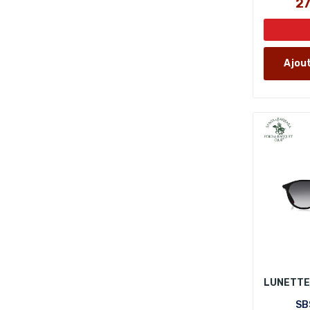
2
Ajout
SB