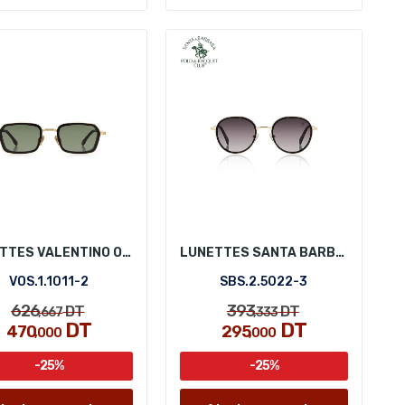
LUNETTES VALENTINO ORLANDI VOS.1.1011-2
LUNETTES SANTA BARBARA POLO SBS.2.5022-3
VOS.1.1011-2
SBS.2.5022-3
626
393
DT
DT
,667
,333
DT
DT
470
295
,000
,000
-25%
-25%