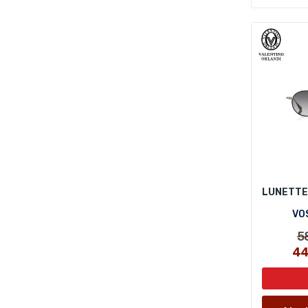
VO
5
4