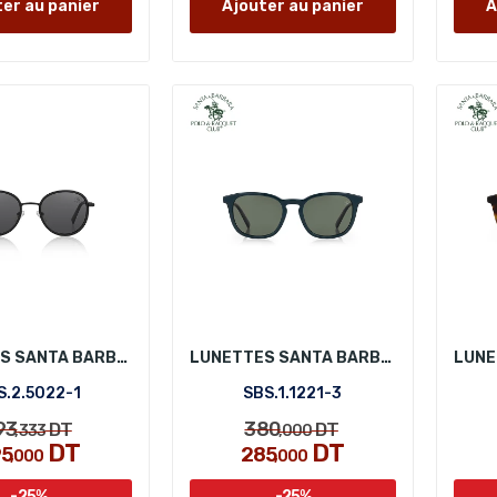
er au panier
Ajouter au panier
A
LUNETTES SANTA BARBARA POLO SBS.2.5022-1
LUNETTES SANTA BARBARA POLO SBS.1.1221-3
S.2.5022-1
SBS.1.1221-3
93
380
DT
DT
,333
,000
DT
DT
95
285
,000
,000
-25%
-25%