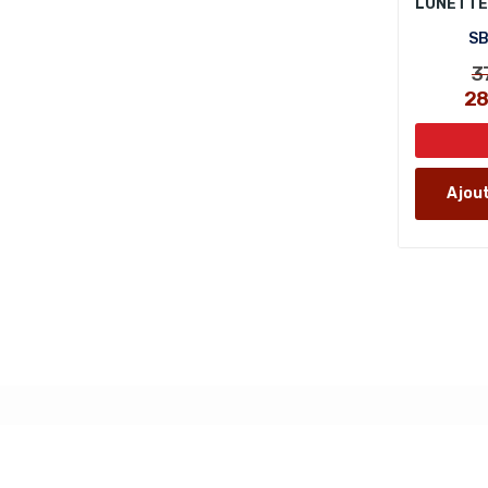
SB
3
2
Ajout