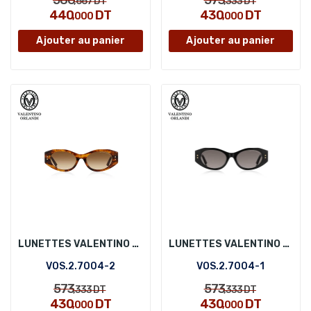
586
573
,667
DT
,333
DT
440
DT
430
DT
,000
,000
Ajouter au panier
Ajouter au panier
LUNETTES VALENTINO ORLANDI VOS.2.7004-2
LUNETTES VALENTINO ORLANDI VOS.2.7004-1
VOS.2.7004-2
VOS.2.7004-1
573
573
,333
DT
,333
DT
430
DT
430
DT
,000
,000