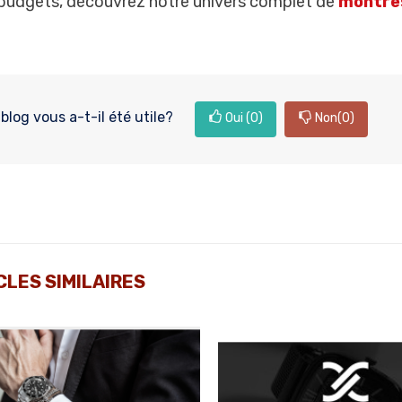
 budgets, découvrez notre univers complet de
montres
blog vous a-t-il été utile?
Oui
(0)
Non
(0)
CLES SIMILAIRES