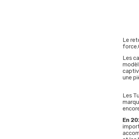
Le ret
force.
Les ca
modè
captiv
une pi
Les Tu
marqué
encor
En 20
import
accomp