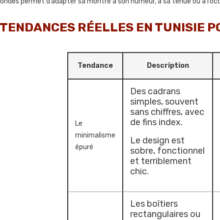
ondes permet d’adapter sa montre à son humeur, à sa tenue ou à l’occ
 TENDANCES RÉELLES EN TUNISIE P
Tendance
Description
Des cadrans
simples, souvent
sans chiffres, avec
de fins index.
Le
minimalisme
Le design est
épuré
sobre, fonctionnel
et terriblement
chic.
Les boîtiers
rectangulaires ou