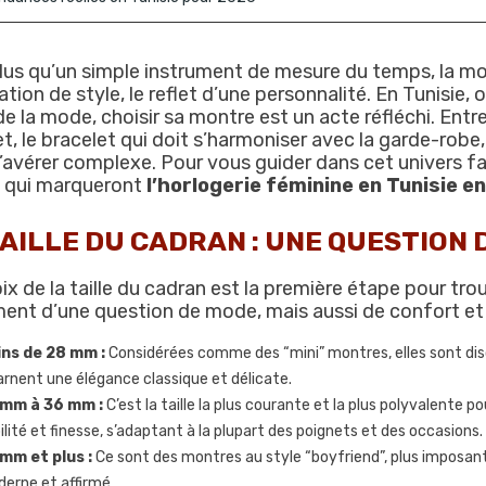
lus qu’un simple instrument de mesure du temps, la mo
ation de style, le reflet d’une personnalité. En Tunisie, 
e la mode, choisir sa montre est un acte réfléchi. Entre 
t, le bracelet qui doit s’harmoniser avec la garde-robe,
’avérer complexe. Pour vous guider dans cet univers f
s qui marqueront
l’horlogerie féminine en Tunisie e
TAILLE DU CADRAN : UNE QUESTION 
ix de la taille du cadran est la première étape pour trou
ent d’une question de mode, mais aussi de confort et
ns de 28 mm :
Considérées comme des “mini” montres, elles sont discr
arnent une élégance classique et délicate.
 mm à 36 mm :
C’est la taille la plus courante et la plus polyvalente p
ibilité et finesse, s’adaptant à la plupart des poignets et des occasions.
mm et plus :
Ce sont des montres au style “boyfriend”, plus imposant
erne et affirmé.