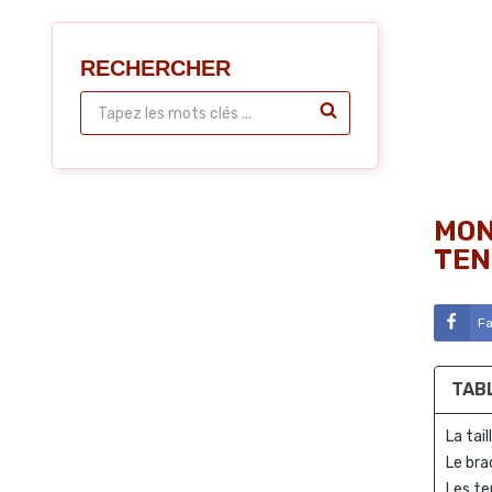
RECHERCHER
MON
TEN
F
TAB
La tai
Le bra
Les te