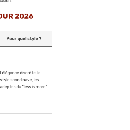
asion.
OUR 2026
Pour quel style ?
L’élégance discrète, le
style scandinave, les
adeptes du “less is more”.