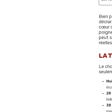
Bien p
déclar
cœur d
poigne
peut s
réelle
LA 
Le cho
seulem
Moi
inc
28
lis
38 
mod