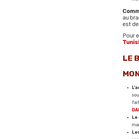
Comme
au bra
est de
Pour e
Tunis
LE 
MO
L’a
sou
fai
DAN
Le 
mar
Les