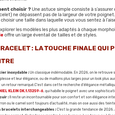
nt choisir ?
Une astuce simple consiste à s’assurer qu
celet) ne dépassent pas de la largeur de votre poignet.
 choisir une taille dans laquelle vous vous sentez à l’ai
xplorer les modèles les plus adaptés à chaque morphol
ie
offre un large éventail de tailles et de styles.
BRACELET : LA TOUCHE FINALE QUI
NTRE
cier inoxydable :
Un classique indémodable. En 2026, on le retrouve so
plesse et leur élégance, ou de maillons plus larges pour un look plus aud
t un retour remarqué.C'est dans cette recherche d'élégance métallique
IEL KLEIN DK.1.13259-6
, qui habille le poignet avec une sophistica
cuir :
Il reste un incontournable pour son confort et son élégance inte
ron ou le camel sont toujours d’actualité, mais on ose aussi des teinte
 bracelets interchangeables :
C’est la grande tendance de 2026. A