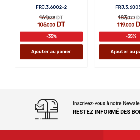
FRJ.3.6002-2
FRJ.3.600
161
183
DT
D
,538
,077
DT
D
105
119
,000
,000
-35%
-35%
Ajouter au panier
Ajouter au p
Inscrivez-vous à notre Newsle
RESTEZ INFORMÉ DES BO