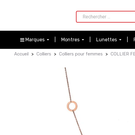
Marques
Montres
Lunettes
Accueil
Colliers
Colliers pour femmes
COLLIER F