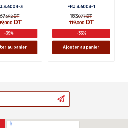
J.3.6004-3
FRJ.3.6003-1
67
183
DT
DT
,692
,077
DT
DT
09
119
,000
,000
-35%
-35%
ter au panier
Ajouter au panier