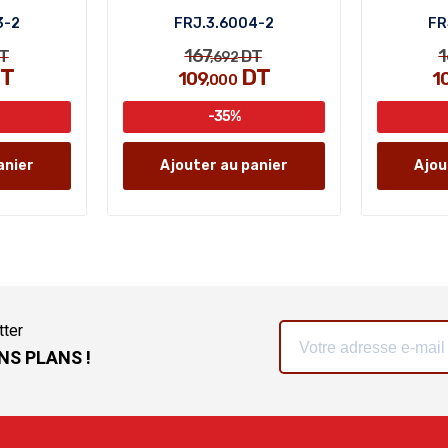
3-2
FRJ.3.6004-2
FR
167
1
T
DT
,692
T
DT
109
1
,000
-35%
anier
Ajouter au panier
Ajou
tter
NS PLANS !