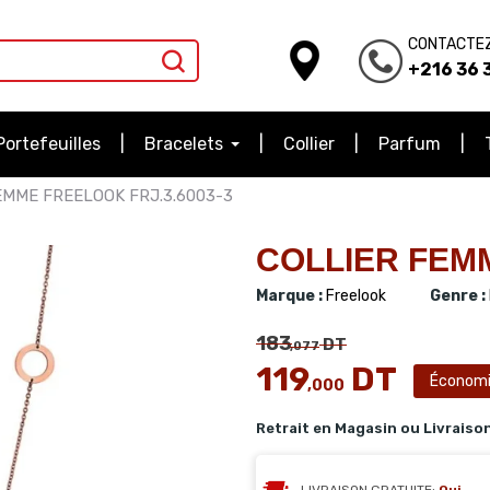
CONTACTE
+216 36 3
Portefeuilles
Bracelets
Collier
Parfum
EMME FREELOOK FRJ.3.6003-3
COLLIER FEMM
Marque :
Freelook
Genre :
183
DT
,077
119
DT
Économi
,000
Retrait en Magasin ou Livraiso