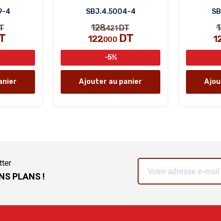
9-4
SBJ.4.5004-4
SB
128
1
T
DT
,421
T
DT
122
1
,000
-5%
anier
Ajouter au panier
Ajou
tter
NS PLANS !