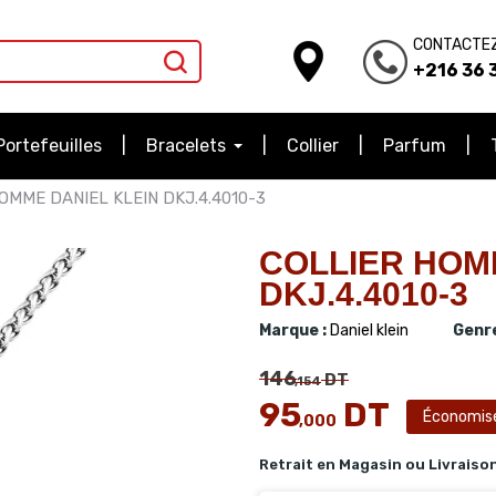
CONTACTE
+216 36 3
Portefeuilles
Bracelets
Collier
Parfum
OMME DANIEL KLEIN DKJ.4.4010-3
COLLIER HOM
DKJ.4.4010-3
Marque :
Daniel klein
Genre
146
DT
,154
95
DT
Économis
,000
Retrait en Magasin ou Livraiso