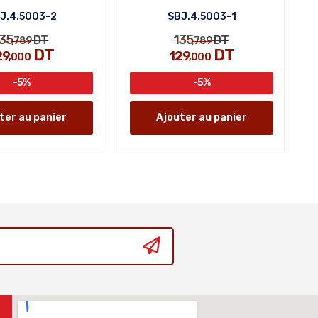
J.4.5003-2
SBJ.4.5003-1
35
135
DT
DT
,789
,789
DT
DT
29
129
,000
,000
-5%
-5%
ter au panier
Ajouter au panier