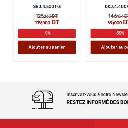
SBJ.4.5001-3
DKJ.4.400
125
146
DT
D
,263
,154
DT
D
119
95
,000
,000
-5%
-35%
Ajouter au panier
Ajouter au p
Inscrivez-vous à notre Newsle
RESTEZ INFORMÉ DES BO