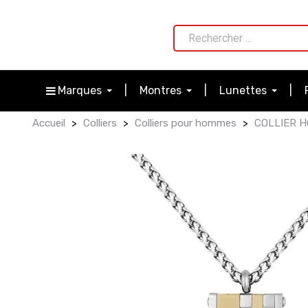
Marques
Montres
Lunettes
Accueil
Colliers
Colliers pour hommes
COLLIER H