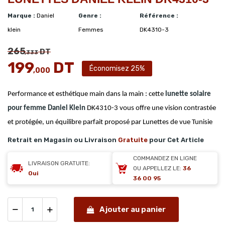
Marque :
Daniel
Genre :
Référence :
klein
Femmes
DK4310-3
265
DT
,333
199
DT
Économisez 25%
,000
Performance et esthétique main dans la main : cette
lunette solaire
pour femme
Daniel Klein
DK4310-3 vous offre une vision contrastée
et protégée, un équilibre parfait proposé par Lunettes de vue Tunisie
Retrait en Magasin ou Livraison
Gratuite
pour Cet Article
COMMANDEZ EN LIGNE
LIVRAISON GRATUITE:
OU APPELLEZ LE:
36
Oui
36 00 95
Ajouter au panier