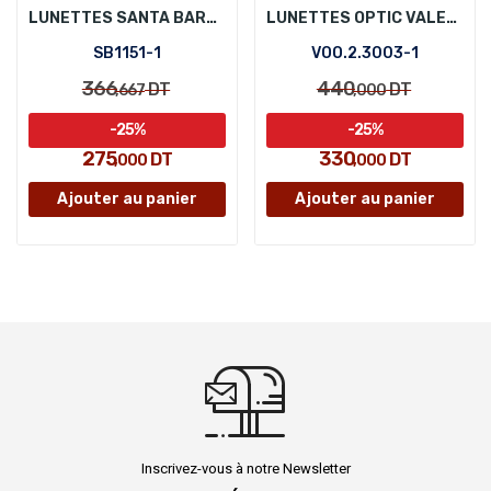
LUNETTES SANTA BARBARA POLO SB1151-1
LUNETTES OPTIC VALENTINO ORLANDI VOO.2.3003-1
SB1151-1
VOO.2.3003-1
366
440
DT
DT
,667
,000
-25%
-25%
275
330
DT
DT
,000
,000
Ajouter au panier
Ajouter au panier
Inscrivez-vous à notre Newsletter