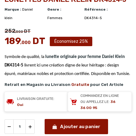
Marque :
Daniel
Genre :
Référence :
klein
Femmes
DK4314-5
252
DT
,000
189
DT
Économisez 25%
,000
Symbole de qualité, la
lunette originale pour femme
Daniel Klein
DK4314-5
livrent ici une création digne de leur héritage : design
épuré, matériaux nobles et protection certifiée. Disponible en Tunisie.
Retrait en Magasin ou Livraison
Gratuite
pour Cet Article
COMMANDEZ EN LIGNE
LIVRAISON GRATUITE:
OU APPELLEZ LE:
36
Oui
36 00 95
Ajouter au panier