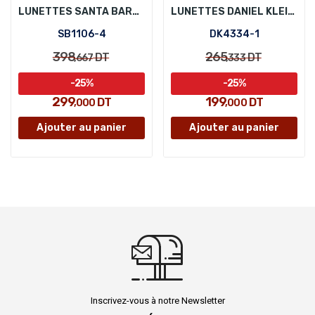
LUNETTES SANTA BARBARA POLO SB1106-4
LUNETTES DANIEL KLEIN DK4334-1
SB1106-4
DK4334-1
398
265
DT
DT
,667
,333
-25%
-25%
299
199
DT
DT
,000
,000
Ajouter au panier
Ajouter au panier
Inscrivez-vous à notre Newsletter