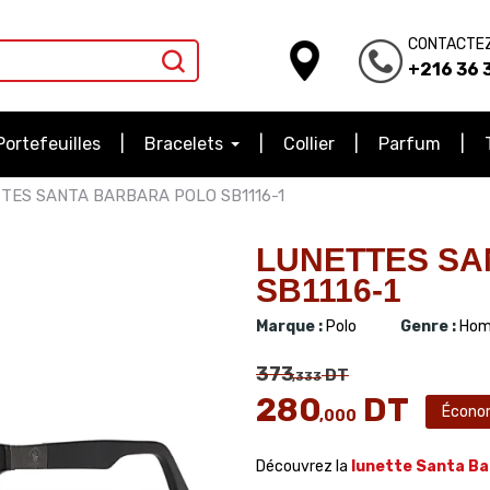
CONTACTE
+216 36 3
Portefeuilles
Bracelets
Collier
Parfum
TES SANTA BARBARA POLO SB1116-1
LUNETTES SA
SB1116-1
Marque :
Polo
Genre :
Hom
373
DT
,333
280
DT
Écono
,000
Découvrez la
lunette Santa Ba