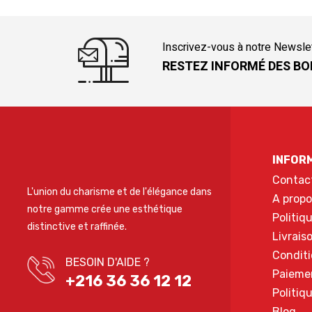
Inscrivez-vous à notre Newsle
RESTEZ INFORMÉ DES BO
INFOR
Contac
L'union du charisme et de l'élégance dans
A propo
notre gamme crée une esthétique
Politiq
distinctive et raffinée.
Livrais
Conditi
BESOIN D'AIDE ?
Paieme
+216 36 36 12 12
Politiq
Blog