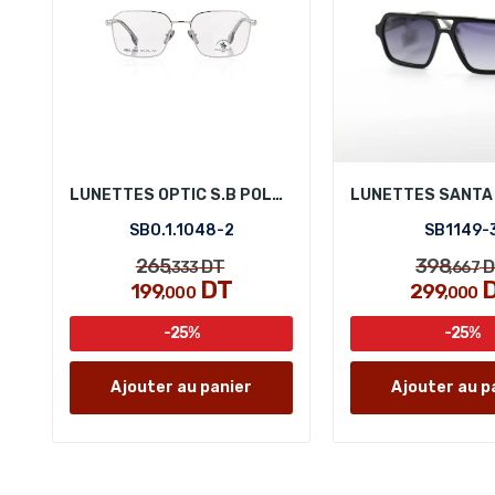
LUNETTES OPTIC S.B POLO SBO.1.1048-2
SBO.1.1048-2
SB1149-
265
398
DT
D
,333
,667
DT
199
299
,000
,000
-25%
-25%
Ajouter au panier
Ajouter au p