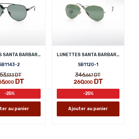
LUNETTES SANTA BARBARA POLO SB1143-2
LUNETTES SANTA BARBARA POLO SB1120-1
SB1143-2
SB1120-1
53
346
DT
DT
,333
,667
DT
DT
65
260
,000
,000
-25%
-25%
ter au panier
Ajouter au panier