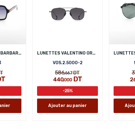
LUNETTES SANTA BARBARA POLO SB1149-3
LUNETTES VALENTINO ORLANDI VOS.2.5000-2
3
VOS.2.5000-2
586
3
T
DT
,667
DT
DT
440
2
,000
-25%
anier
Ajouter au panier
Ajou