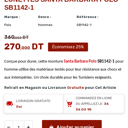
SB1142-1
Marque :
Genre :
Référence :
Polo
Hommes
SB1142-1
360
DT
,000
270
DT
Économisez 25%
,000
Conçue pour durer, cette monture
Santa Barbara Polo
SB1142-1
pour
homme utilise des matériaux testés pour leur résistance aux chocs et
aux intempéries. Un choix durable pour les Tunisiens exigeants.
Retrait en Magasin ou Livraison
Gratuite
pour Cet Article
COMMANDEZ EN LIGNE
LIVRAISON GRATUITE:
OU APPELLEZ LE:
36
Oui
36 00 95
Ajouter au panier