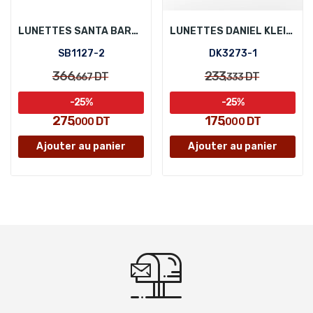
LUNETTES SANTA BARBARA POLO SB1127-2
LUNETTES DANIEL KLEIN DK3273-1
SB1127-2
DK3273-1
366
233
DT
DT
,667
,333
-25%
-25%
275
175
DT
DT
,000
,000
Ajouter au panier
Ajouter au panier