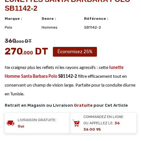
SB1142-2
Marque :
Genre :
Référence :
Polo
Hommes
SB1142-2
360
DT
,000
270
DT
Économisez 25%
,000
Ne craignez plus les reflets ni les rayons agressifs : cette
lunette
Homme Santa Barbara Polo
SB1142-2
filtre efficacement tout en
conservant un champ de vision large. Parfaite pour la conduite diurne
en Tunisie.
Retrait en Magasin ou Livraison
Gratuite
pour Cet Article
COMMANDEZ EN LIGNE
LIVRAISON GRATUITE:
OU APPELLEZ LE:
36
Oui
36 00 95