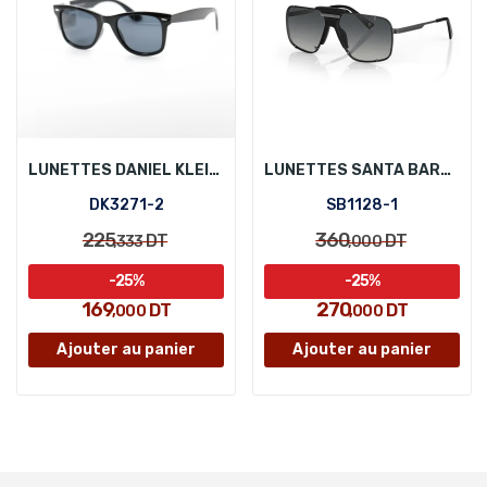
LUNETTES DANIEL KLEIN DK3271-2
LUNETTES SANTA BARBARA POLO SB1128-1
DK3271-2
SB1128-1
225
360
DT
DT
,333
,000
-25%
-25%
169
270
DT
DT
,000
,000
Ajouter au panier
Ajouter au panier