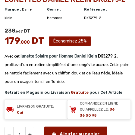
Marque :
Daniel
Genre :
Référence :
klein
Hommes
DK3279-2
238
DT
,667
179
DT
Économisez 25%
,000
Avec cet
lunette Solaire pour Homme
Daniel Klein
DK3279-2
,
profitez d’un entretien simplifié et d’une longévité accrue. Cette paire
se nettoie facilement avec un chiffon doux et de l’eau tiède, idéale
pour un usage intensif en Tunisie.
Retrait en Magasin ou Livraison
Gratuite
pour Cet Article
COMMANDEZ EN LIGNE
LIVRAISON GRATUITE:
OU APPELLEZ LE:
36
Oui
36 00 95
Ajouter au panier