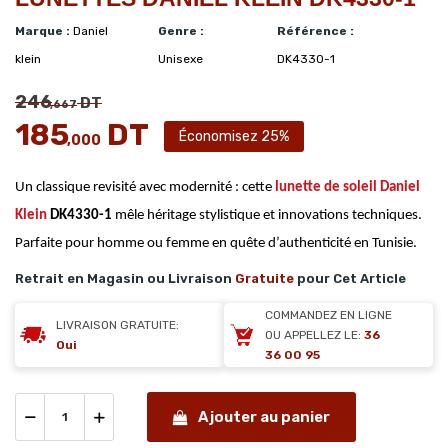
Marque :
Daniel
Genre :
Référence :
klein
Unisexe
DK4330-1
246
DT
,667
185
DT
Économisez 25%
,000
Un classique revisité avec modernité : cette
lunette de soleil
Daniel
Klein
DK4330-1
mêle héritage stylistique et innovations techniques.
Parfaite pour homme ou femme en quête d’authenticité en Tunisie.
Retrait en Magasin ou Livraison
Gratuite
pour Cet Article
COMMANDEZ EN LIGNE
LIVRAISON GRATUITE:
OU APPELLEZ LE:
36
Oui
36 00 95
Ajouter au panier