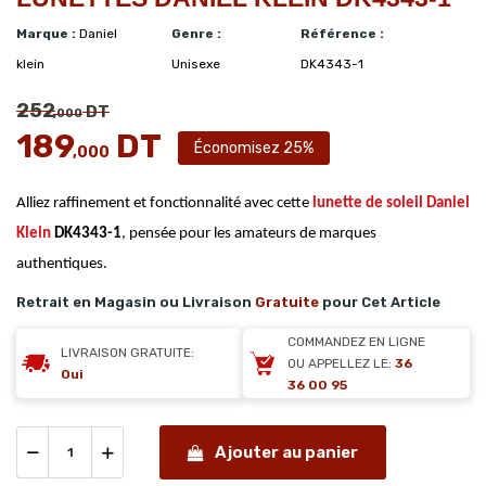
Marque :
Daniel
Genre :
Référence :
klein
Unisexe
DK4343-1
252
DT
,000
189
DT
Économisez 25%
,000
Alliez raffinement et fonctionnalité avec cette
lunette de soleil
Daniel
Klein
DK4343-1
, pensée pour les amateurs de marques
authentiques.
Retrait en Magasin ou Livraison
Gratuite
pour Cet Article
COMMANDEZ EN LIGNE
LIVRAISON GRATUITE:
OU APPELLEZ LE:
36
Oui
36 00 95
Ajouter au panier