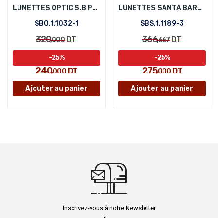
LUNETTES OPTIC S.B POLO SBO.1.1032-1
LUNETTES SANTA BARBARA POLO SBS.1.1189-3
SBO.1.1032-1
SBS.1.1189-3
320
366
DT
DT
,000
,667
-25%
-25%
240
275
DT
DT
,000
,000
Ajouter au panier
Ajouter au panier
Inscrivez-vous à notre Newsletter