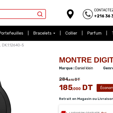
CONTACTE
+216 36 3
Portefeuilles
Bracelets
Collier
Parfum
DK.1.12640-5
MONTRE DIGIT
Marque :
Daniel klein
Genre
284
DT
,615
185
DT
Économ
,000
Retrait en Magasin ou Livraiso