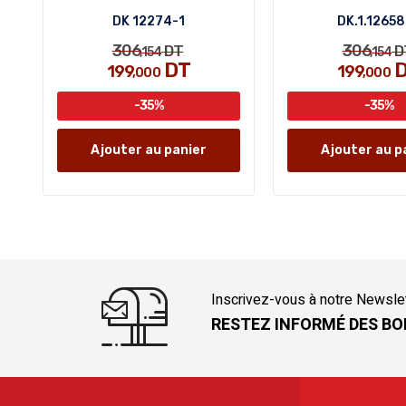
DK 12274-1
DK.1.1265
306
306
DT
D
,154
,154
DT
D
199
199
,000
,000
-35%
-35%
Ajouter au panier
Ajouter au p
Inscrivez-vous à notre Newsle
RESTEZ INFORMÉ DES BO