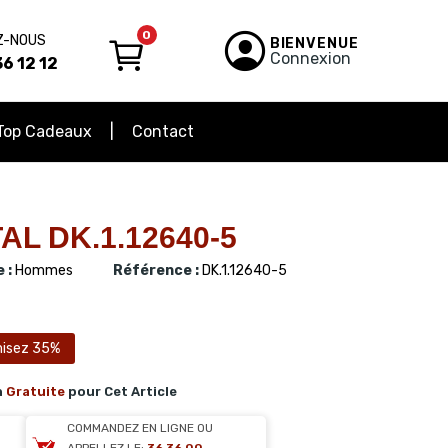
0
Z-NOUS
BIENVENUE
Connexion
6 12 12
Top Cadeaux
Contact
AL DK.1.12640-5
 :
Hommes
Référence :
DK.1.12640-5
isez 35%
n
Gratuite
pour Cet Article
COMMANDEZ EN LIGNE OU