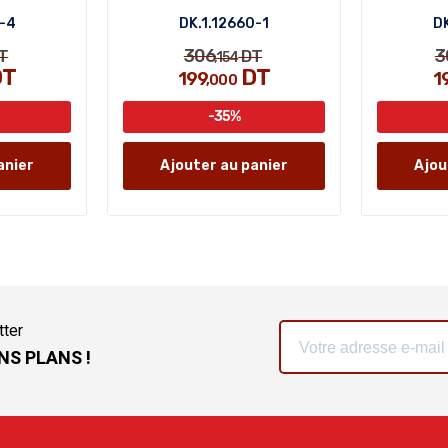
8-4
DK.1.12660-1
DK
306
3
T
DT
,154
T
DT
199
1
,000
-35%
anier
Ajouter au panier
Ajou
tter
NS PLANS !