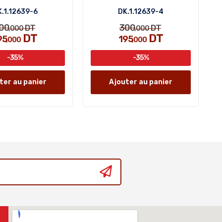
.1.12639-6
DK.1.12639-4
00
300
DT
DT
,000
,000
DT
DT
95
195
,000
,000
-35%
-35%
ter au panier
Ajouter au panier