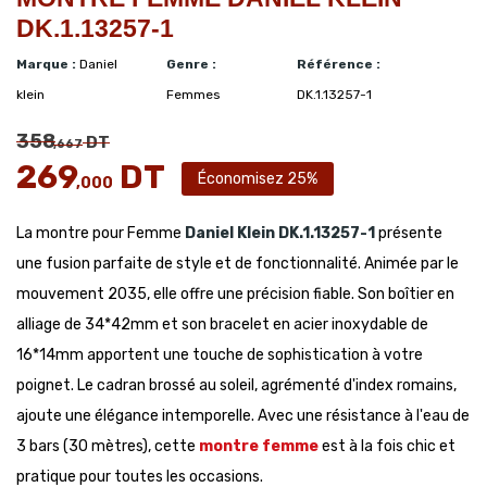
DK.1.13257-1
Marque :
Daniel
Genre :
Référence :
klein
Femmes
DK.1.13257-1
358
DT
,667
269
DT
Économisez 25%
,000
La montre pour Femme
Daniel Klein
DK.1.13257-1
présente
une fusion parfaite de style et de fonctionnalité. Animée par le
mouvement 2035, elle offre une précision fiable. Son boîtier en
alliage de 34*42mm et son bracelet en acier inoxydable de
16*14mm apportent une touche de sophistication à votre
poignet. Le cadran brossé au soleil, agrémenté d'index romains,
ajoute une élégance intemporelle. Avec une résistance à l'eau de
3 bars (30 mètres), cette
montre femme
est à la fois chic et
pratique pour toutes les occasions.