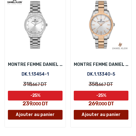
MONTRE FEMME DANIEL KLEIN DK.1.13454-1
MONTRE FEMME DANIEL KLEIN DK.1.13340-5
DK.1.13454-1
DK.1.13340-5
318
358
DT
DT
,667
,667
-25%
-25%
239
269
DT
DT
,000
,000
Ajouter au panier
Ajouter au panier