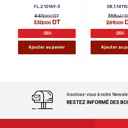
FL.2.10159-3
DK.1.14115
440
358
DT
D
,000
,667
DT
330
269
,000
,000
-25%
-25%
Ajouter au panier
Ajouter au p
Inscrivez-vous à notre Newsle
RESTEZ INFORMÉ DES BO