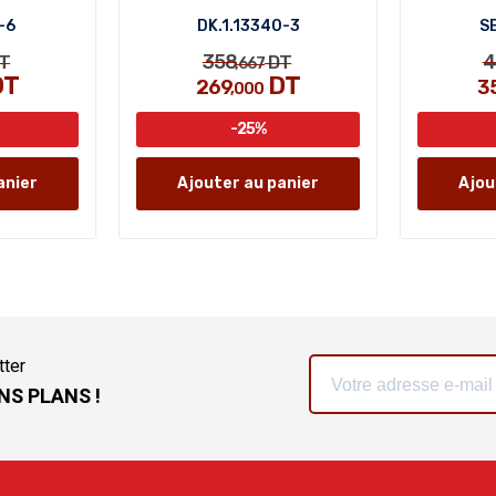
-6
DK.1.13340-3
SB
358
4
T
DT
,667
DT
DT
269
3
,000
-25%
anier
Ajouter au panier
Ajou
tter
NS PLANS !