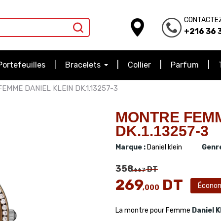
CONTACTE
+216 36 3
Portefeuilles
Bracelets
Collier
Parfum
EMME DANIEL KLEIN DK.1.13257-3
MONTRE FEMM
DK.1.13257-3
Marque :
Daniel klein
Genre
358
DT
,667
269
DT
Écono
,000
La montre pour Femme
Daniel K