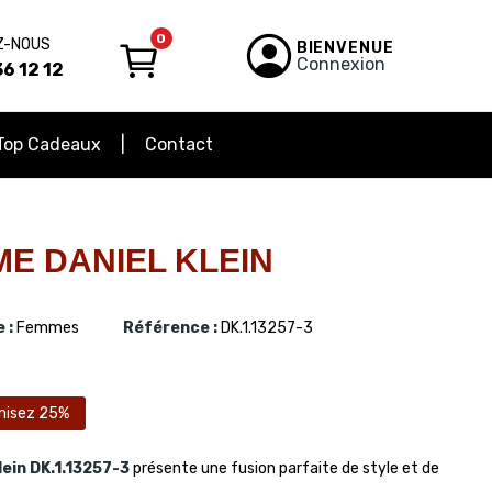
0
Z-NOUS
BIENVENUE
Connexion
6 12 12
Top Cadeaux
Contact
E DANIEL KLEIN
 :
Femmes
Référence :
DK.1.13257-3
misez 25%
lein
DK.1.13257-3
présente une fusion parfaite de style et de