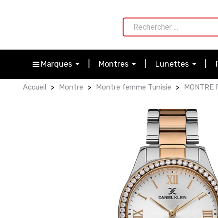
Marques
Montres
Lunettes
Accueil
Montre
Montre femme Tunisie
MONTRE F