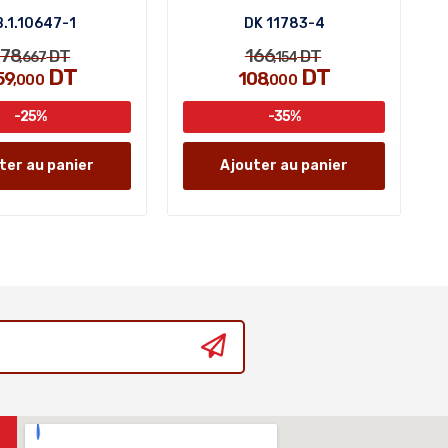
.1.10647-1
DK 11783-4
78
166
DT
DT
,667
,154
DT
DT
59
108
,000
,000
-25%
-35%
ter au panier
Ajouter au panier