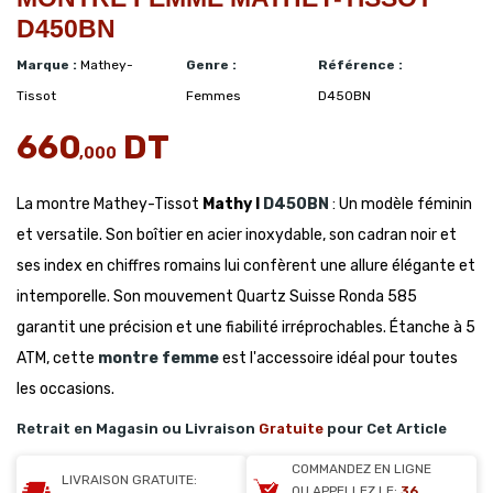
D450BN
Marque :
Mathey-
Genre :
Référence :
Tissot
Femmes
D450BN
660
DT
,000
La montre Mathey-Tissot
Mathy I
D450BN
: Un modèle féminin
et versatile. Son boîtier en acier inoxydable, son cadran noir et
ses index en chiffres romains lui confèrent une allure élégante et
intemporelle. Son mouvement Quartz Suisse Ronda 585
garantit une précision et une fiabilité irréprochables. Étanche à 5
ATM, cette
montre femme
est l'accessoire idéal pour toutes
les occasions.
Retrait en Magasin ou Livraison
Gratuite
pour Cet Article
COMMANDEZ EN LIGNE
LIVRAISON GRATUITE:
OU APPELLEZ LE:
36