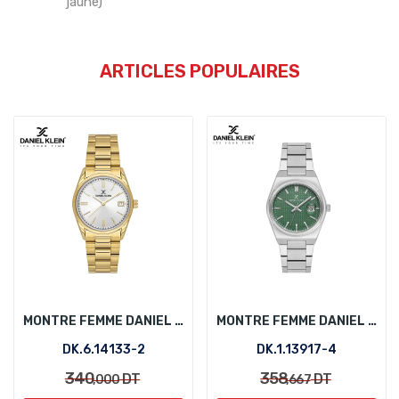
jaune)
ARTICLES POPULAIRES
MONTRE FEMME DANIEL KLEIN DK.6.14133-2
MONTRE FEMME DANIEL KLEIN DK.1.13917-4
DK.6.14133-2
DK.1.13917-4
340
358
DT
DT
,000
,667