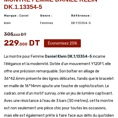
DK.1.13354-5
Marque :
Daniel
Genre :
Référence :
klein
Femmes
DK.1.13354-5
305
DT
,333
229
DT
Économisez 25%
,000
La montre pour Femme
Daniel Klein
DK.1.13354-5
incarne
l'élégance et la modernité. Dotée d'un mouvement Y120F1, elle
offre une précision remarquable. Son boîtier en alliage de
36*42.6mm présente des lignes délicates, tandis que le bracelet
en maille de 16*14mm ajoute une touche de sophistication. Le
cadran, orné d'un motif sunray, crée un jeu de lumière captivant.
Avec une résistance à l'eau de 3 bars (30 mètres), cette montre
est non seulement une pièce chic pour toutes les occasions,
mais elle est également prête à faire face aux défis du quotidien