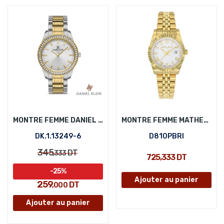
MONTRE FEMME DANIEL KLEIN DK.1.13249-6
MONTRE FEMME MATHEY-TISSOT D810PBRI
DK.1.13249-6
D810PBRI
345
DT
,333
725,333 DT
-25%
Ajouter au panier
259
DT
,000
Ajouter au panier