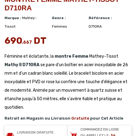
D710RA
Marque :
Mathey-
Genre :
Référence :
Tissot
Femmes
D710RA
690
DT
,667
Féminine et éclatante, la
montre Femme
Mathey-Tissot
Mathy II
D710RA
se pare d'un boîtier en acier inoxydable de 26
mm et d'un cadran blanc soleillé. Le bracelet bicolore en acier
inoxydable et PVD or rose lui confère une touche d'élégance et
de modernité. Animée par un mouvement à quartz suisse et
étanche jusqu'à 50 mètres, elle s'avère fiable et pratique au
quotidien.
Retrait en Magasin ou Livraison
Gratuite
pour Cet Article
COMMANDEZ EN LIGNE
LIVRAISON GRATUITE:
OU APPELLEZ LE:
36