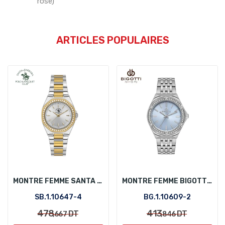
rose)
ARTICLES POPULAIRES
MONTRE FEMME SANTA BARBARA POLO SB.1.10647-4
MONTRE FEMME BIGOTTI BG.1.10609-2
SB.1.10647-4
BG.1.10609-2
478
413
DT
DT
,667
,846