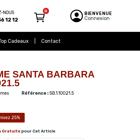
0
Z-NOUS
BIENVENUE
Connexion
6 12 12
Top Cadeaux
Contact
ME SANTA BARBARA
21.5
mes
Référence :
SB.1.10021.5
misez 25%
n
Gratuite
pour Cet Article