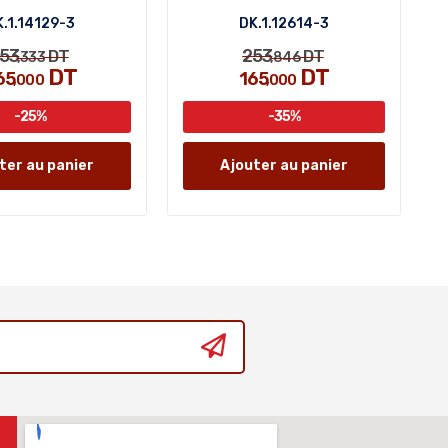
.1.14129-3
DK.1.12614-3
53
253
DT
DT
,333
,846
DT
DT
65
165
,000
,000
-25%
-35%
ter au panier
Ajouter au panier