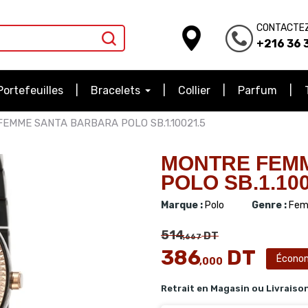
CONTACTE
+216 36 3
Portefeuilles
Bracelets
Collier
Parfum
EMME SANTA BARBARA POLO SB.1.10021.5
MONTRE FEM
POLO SB.1.100
Marque :
Polo
Genre :
Fem
514
DT
,667
386
DT
Écono
,000
Retrait en Magasin ou Livraiso