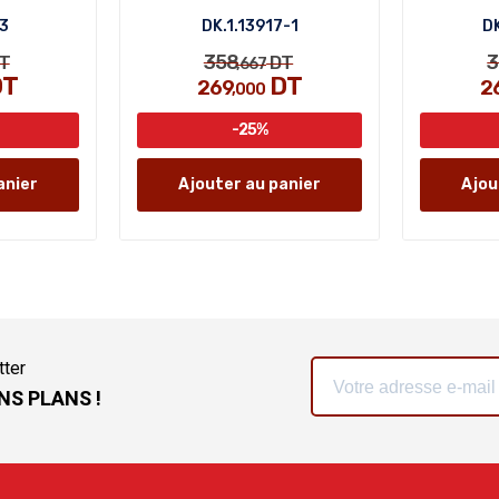
-3
DK.1.13917-1
DK
358
3
T
DT
,667
T
DT
269
2
,000
-25%
anier
Ajouter au panier
Ajou
tter
NS PLANS !