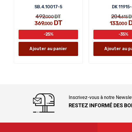
SB.4.10017-5
DK 11915
492
204
DT
D
,000
,615
DT
D
369
133
,000
,000
-25%
-35%
Ajouter au panier
Ajouter au p
Inscrivez-vous à notre Newsle
RESTEZ INFORMÉ DES BO