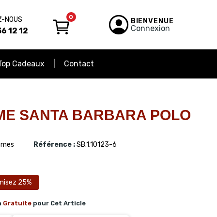
0
Z-NOUS
BIENVENUE
Connexion
6 12 12
Top Cadeaux
Contact
ME SANTA BARBARA POLO
mes
Référence :
SB.1.10123-6
misez 25%
n
Gratuite
pour Cet Article