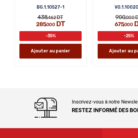
BG.1.10527-1
VO.1.1002
438
900
DT
D
,462
,000
DT
D
285
675
,000
,000
-35%
-25%
Ajouter au panier
Ajouter au p
Inscrivez-vous à notre Newsle
RESTEZ INFORMÉ DES BO