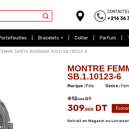
CONTACTE
+216 36 3
Portefeuilles
Bracelets
Collier
Parfum
EMME SANTA BARBARA POLO SB.1.10123-6
MONTRE FEM
SB.1.10123-6
Marque :
Polo
Genre :
Fem
412
DT
,000
309
DT
Écono
,000
Retrait en Magasin ou Livraiso