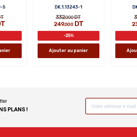
0-5
DK.1.13243-1
DK
332
3
T
DT
,000
T
DT
249
2
,000
-25%
anier
Ajouter au panier
Ajou
tter
NS PLANS !