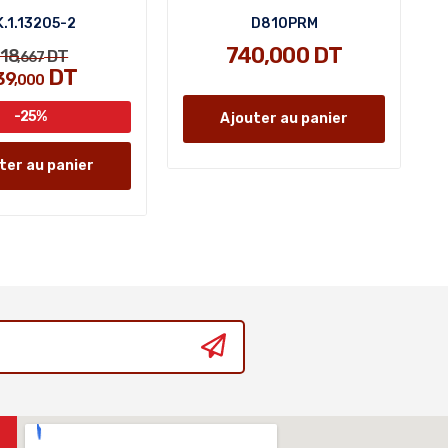
.1.13205-2
D810PRM
740,000 DT
18
DT
,667
DT
39
,000
-25%
Ajouter au panier
ter au panier