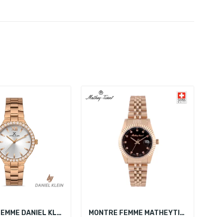
MONTRE FEMME DANIEL KLEIN DK.1.13205-2
MONTRE FEMME MATHEYTISSOT D810PRM