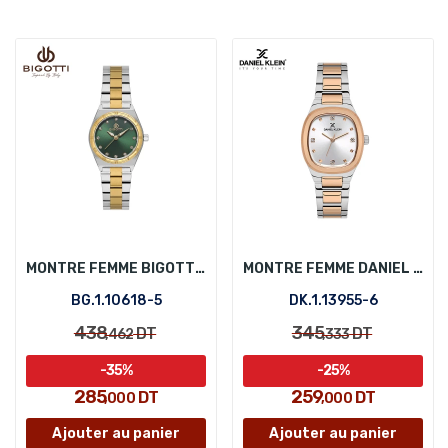
MONTRE FEMME BIGOTTI BG.1.10618-5
MONTRE FEMME DANIEL KLEIN DK.1.13955-6
BG.1.10618-5
DK.1.13955-6
438
345
DT
DT
,462
,333
-35%
-25%
285
259
DT
DT
,000
,000
Ajouter au panier
Ajouter au panier