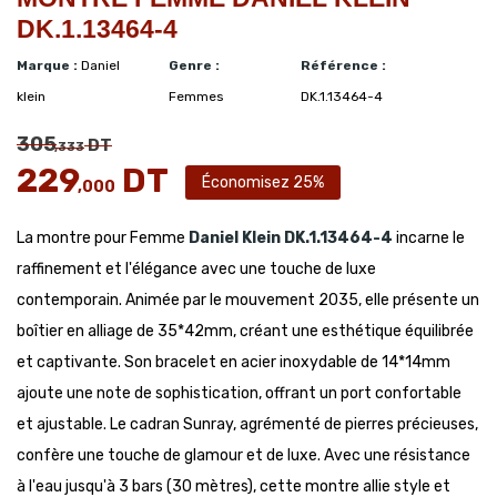
DK.1.13464-4
Marque :
Daniel
Genre :
Référence :
klein
Femmes
DK.1.13464-4
305
DT
,333
229
DT
Économisez 25%
,000
La montre pour Femme
Daniel Klein
DK.1.13464-4
incarne le
raffinement et l'élégance avec une touche de luxe
contemporain. Animée par le mouvement 2035, elle présente un
boîtier en alliage de 35*42mm, créant une esthétique équilibrée
et captivante. Son bracelet en acier inoxydable de 14*14mm
ajoute une note de sophistication, offrant un port confortable
et ajustable. Le cadran Sunray, agrémenté de pierres précieuses,
confère une touche de glamour et de luxe. Avec une résistance
à l'eau jusqu'à 3 bars (30 mètres), cette montre allie style et