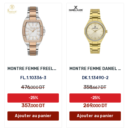
MONTRE FEMME FREELOOK FL.1.10336-3
MONTRE FEMME DANIEL KLEIN DK.1.13490-2
FL.1.10336-3
DK.1.13490-2
476
358
DT
DT
,000
,667
-25%
-25%
357
269
DT
DT
,000
,000
Ajouter au panier
Ajouter au panier