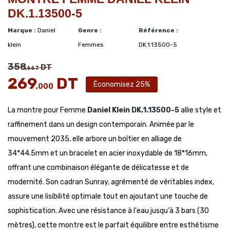
DK.1.13500-5
Marque :
Daniel
Genre :
Référence :
klein
Femmes
DK.1.13500-5
358
DT
,667
269
DT
Économisez 25%
,000
La montre pour Femme
Daniel Klein
DK.1.13500-5
allie style et
raffinement dans un design contemporain. Animée par le
mouvement 2035, elle arbore un boîtier en alliage de
34*44.5mm et un bracelet en acier inoxydable de 18*16mm,
offrant une combinaison élégante de délicatesse et de
modernité. Son cadran Sunray, agrémenté de véritables index,
assure une lisibilité optimale tout en ajoutant une touche de
sophistication. Avec une résistance à l'eau jusqu'à 3 bars (30
mètres), cette montre est le parfait équilibre entre esthétisme