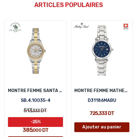
ARTICLES POPULAIRES
MONTRE FEMME SANTA BARBARA POLO SB.4.10035-4
MONTRE FEMME MATHEY-TISSOT D31186MABU
SB.4.10035-4
D31186MABU
513
DT
,333
725,333 DT
-25%
Ajouter au panier
385
DT
,000