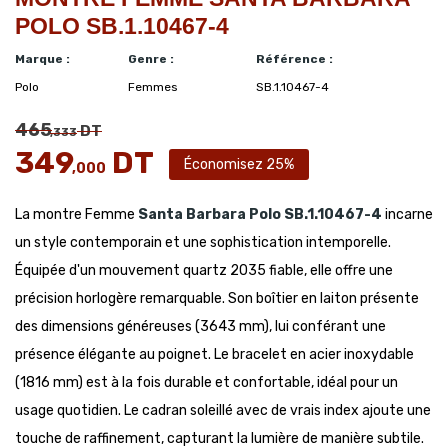
POLO SB.1.10467-4
Marque :
Genre :
Référence :
Polo
Femmes
SB.1.10467-4
465
DT
,333
349
DT
Économisez 25%
,000
La montre Femme
Santa Barbara Polo
SB.1.10467-4
incarne
un style contemporain et une sophistication intemporelle.
Équipée d'un mouvement quartz 2035 fiable, elle offre une
précision horlogère remarquable. Son boîtier en laiton présente
des dimensions généreuses (3643 mm), lui conférant une
présence élégante au poignet. Le bracelet en acier inoxydable
(1816 mm) est à la fois durable et confortable, idéal pour un
usage quotidien. Le cadran soleillé avec de vrais index ajoute une
touche de raffinement, capturant la lumière de manière subtile.