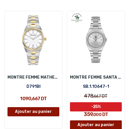
MONTRE FEMME MATHEY-TISSOT D791BI
MONTRE FEMME SANTA BARBARA POLO SB.1.10647-1
D791BI
SB.1.10647-1
478
DT
,667
1 090,667 DT
-25%
Ajouter au panier
359
DT
,000
Ajouter au panier