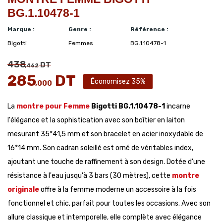
BG.1.10478-1
Marque :
Genre :
Référence :
Bigotti
Femmes
BG.1.10478-1
438
DT
,462
285
DT
Économisez 35%
,000
La
montre pour Femme
Bigotti BG.1.10478-1
incarne
l'élégance et la sophistication avec son boîtier en laiton
mesurant 35*41,5 mm et son bracelet en acier inoxydable de
16*14 mm. Son cadran soleillé est orné de véritables index,
ajoutant une touche de raffinement à son design. Dotée d'une
résistance à l'eau jusqu'à 3 bars (30 mètres), cette
montre
originale
offre à la femme moderne un accessoire à la fois
fonctionnel et chic, parfait pour toutes les occasions. Avec son
allure classique et intemporelle, elle complète avec élégance