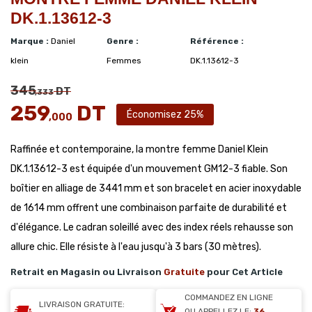
DK.1.13612-3
Marque :
Daniel
Genre :
Référence :
klein
Femmes
DK.1.13612-3
345
DT
,333
259
DT
Économisez 25%
,000
Raffinée et contemporaine, la montre femme Daniel Klein
DK.1.13612-3 est équipée d'un mouvement GM12-3 fiable. Son
boîtier en alliage de 3441 mm et son bracelet en acier inoxydable
de 1614 mm offrent une combinaison parfaite de durabilité et
d'élégance. Le cadran soleillé avec des index réels rehausse son
allure chic. Elle résiste à l'eau jusqu'à 3 bars (30 mètres).
Retrait en Magasin ou Livraison
Gratuite
pour Cet Article
COMMANDEZ EN LIGNE
LIVRAISON GRATUITE:
OU APPELLEZ LE:
36