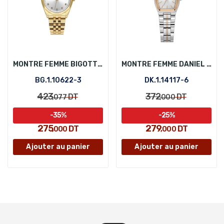
MONTRE FEMME BIGOTTI BG.1.10622-3
MONTRE FEMME DANIEL KLEIN DK.1.14117-6
BG.1.10622-3
DK.1.14117-6
423
372
DT
DT
,077
,000
-35%
-25%
275
279
DT
DT
,000
,000
Ajouter au panier
Ajouter au panier