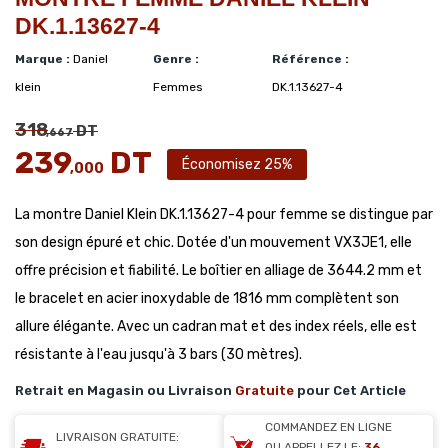
DK.1.13627-4
Marque :
Daniel
Genre :
Référence :
klein
Femmes
DK.1.13627-4
318
DT
,667
239
DT
Économisez 25%
,000
La montre Daniel Klein DK.1.13627-4 pour femme se distingue par
son design épuré et chic. Dotée d'un mouvement VX3JE1, elle
offre précision et fiabilité. Le boîtier en alliage de 3644.2 mm et
le bracelet en acier inoxydable de 1816 mm complètent son
allure élégante. Avec un cadran mat et des index réels, elle est
résistante à l'eau jusqu'à 3 bars (30 mètres).
Retrait en Magasin ou Livraison
Gratuite
pour Cet Article
COMMANDEZ EN LIGNE
LIVRAISON GRATUITE:
OU APPELLEZ LE:
36