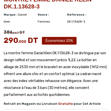
DK.1.13628-3
Marque :
Daniel
Genre :
Référence :
klein
Femmes
DK.1.13628-3
386
DT
,667
290
DT
Économisez 25%
,000
La montre femme Daniel Klein DK.1.13628-3 se distingue par son
design raffiné et son mouvement précis 1L22. Le boîtier en
alliage de 2535 mm et le bracelet en acier inoxydable (1412 mm)
offrent une allure chic et un confort optimal. Le cadran nacré
avec des index véritables rehausse son élégance. Avec une
résistance à l'eau de 3 bars (30 mètres), elle convient
parfaitement aux activités quotidiennes.
Retrait en Magasin ou Livraison
Gratuite
pour Cet Article