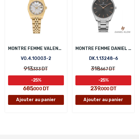
MONTRE FEMME VALENTINO ORLANDI VO.4.10003-2
MONTRE FEMME DANIEL KLEIN DK.1.13248-6
VO.4.10003-2
DK.1.13248-6
913
318
DT
DT
,333
,667
-25%
-25%
685
239
DT
DT
,000
,000
Ajouter au panier
Ajouter au panier