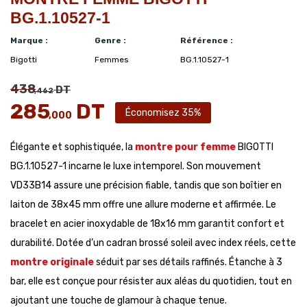
BG.1.10527-1
Marque :
Genre :
Référence :
Bigotti
Femmes
BG.1.10527-1
438
DT
,462
285
DT
Économisez 35%
,000
Élégante et sophistiquée, la
montre pour femme
BIGOTTI
BG.1.10527-1 incarne le luxe intemporel. Son mouvement
VD33B14 assure une précision fiable, tandis que son boîtier en
laiton de 38x45 mm offre une allure moderne et affirmée. Le
bracelet en acier inoxydable de 18x16 mm garantit confort et
durabilité. Dotée d’un cadran brossé soleil avec index réels, cette
montre originale
séduit par ses détails raffinés. Étanche à 3
bar, elle est conçue pour résister aux aléas du quotidien, tout en
ajoutant une touche de glamour à chaque tenue.