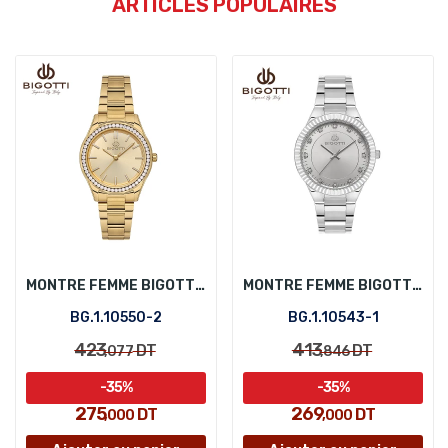
ARTICLES POPULAIRES
MONTRE FEMME BIGOTTI BG.1.10550-2
MONTRE FEMME BIGOTTI BG.1.10543-1
BG.1.10550-2
BG.1.10543-1
423
413
DT
DT
,077
,846
-35%
-35%
275
269
DT
DT
,000
,000