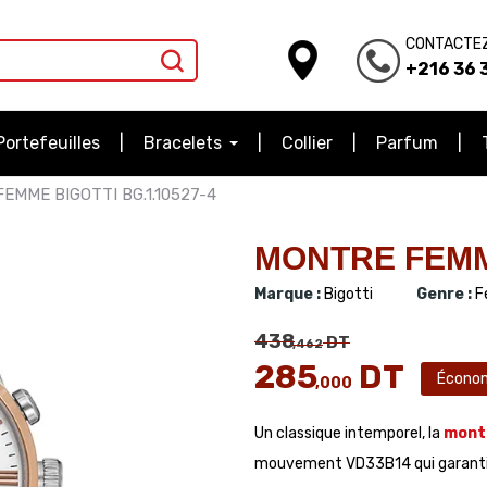
CONTACTE
+216 36 3
Portefeuilles
Bracelets
Collier
Parfum
EMME BIGOTTI BG.1.10527-4
MONTRE FEMME
Marque :
Bigotti
Genre :
F
438
DT
,462
285
DT
Écono
,000
Un classique intemporel, la
mont
mouvement VD33B14 qui garantit u