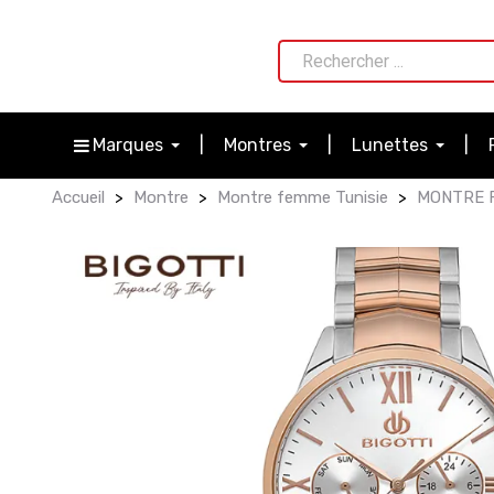
Marques
Montres
Lunettes
Accueil
Montre
Montre femme Tunisie
MONTRE F