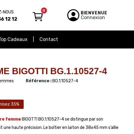
0
Z-NOUS
BIENVENUE
Connexion
6 12 12
Top Cadeaux
Contact
 BIGOTTI BG.1.10527-4
emmes
Référence :
BG.1.10527-4
misez 35%
re femme
BIGOTTI BG.1.10527-4 se distingue par son
ne haute précision. Le boîtier en laiton de 38x45 mm s’allie