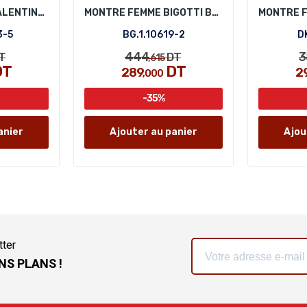
MONTRE FEMME VALENTINO ORLANDI VO.4.10003-5
MONTRE FEMME BIGOTTI BG.1.10619-2
3-5
BG.1.10619-2
D
444
3
T
DT
,615
DT
DT
289
2
,000
-35%
anier
Ajouter au panier
Ajou
tter
NS PLANS !