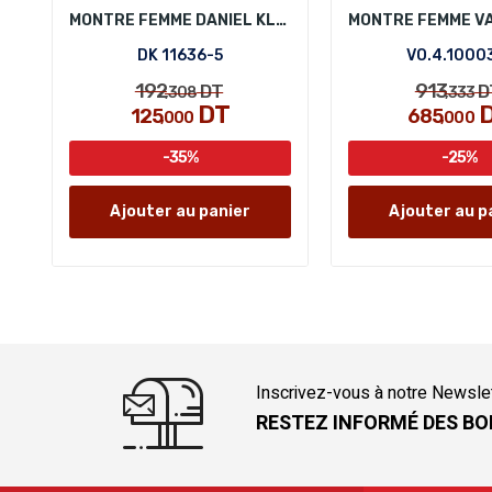
MONTRE FEMME DANIEL KLEIN DK 11636-5
DK 11636-5
VO.4.1000
192
913
DT
D
,308
,333
DT
125
685
,000
,000
-35%
-25%
Ajouter au panier
Ajouter au p
Inscrivez-vous à notre Newsle
RESTEZ INFORMÉ DES BO