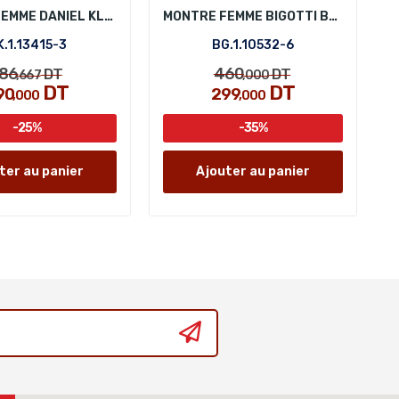
MONTRE FEMME DANIEL KLEIN DK.1.13415-3
MONTRE FEMME BIGOTTI BG.1.10532-6
K.1.13415-3
BG.1.10532-6
86
460
DT
DT
,667
,000
DT
DT
90
299
,000
,000
-25%
-35%
ter au panier
Ajouter au panier