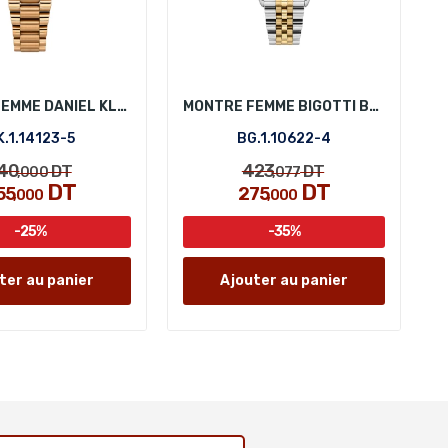
MONTRE FEMME DANIEL KLEIN DK.1.14123-5
MONTRE FEMME BIGOTTI BG.1.10622-4
K.1.14123-5
BG.1.10622-4
40
423
DT
DT
,000
,077
DT
DT
55
275
,000
,000
-25%
-35%
ter au panier
Ajouter au panier