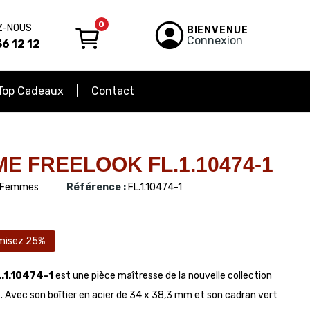
0
Z-NOUS
BIENVENUE
Connexion
6 12 12
Top Cadeaux
Contact
E FREELOOK FL.1.10474-1
Femmes
Référence :
FL.1.10474-1
misez 25%
.1.10474-1
est une pièce maîtresse de la nouvelle collection
. Avec son boîtier en acier de 34 x 38,3 mm et son cadran vert