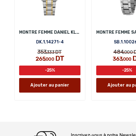
MONTRE FEMME DANIEL KLEIN DK.1.14271-4
DK.1.14271-4
SB.1.10026
353
484
DT
,333
,000
DT
265
363
,000
,000
-25%
-25%
Ajouter au panier
Ajouter au p
Inscrivez-vous à notre Newsle