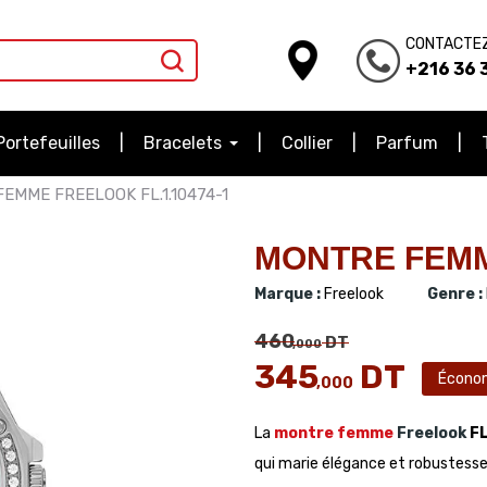
CONTACTE
+216 36 3
Portefeuilles
Bracelets
Collier
Parfum
EMME FREELOOK FL.1.10474-1
MONTRE FEMM
Marque :
Freelook
Genre :
460
DT
,000
345
DT
Écono
,000
La
montre femm
e
Freelook
FL
qui marie élégance et robustesse