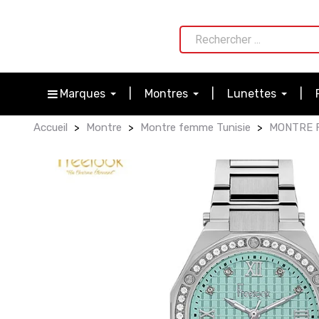
Marques
Montres
Lunettes
Accueil
Montre
Montre femme Tunisie
MONTRE F