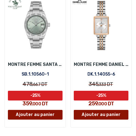
MONTRE FEMME SANTA BARBARA POLO SB.1.10560-1
MONTRE FEMME DANIEL KLEIN DK.1.14055-6
SB.1.10560-1
DK.1.14055-6
478
345
DT
DT
,667
,333
-25%
-25%
359
259
DT
DT
,000
,000
Ajouter au panier
Ajouter au panier