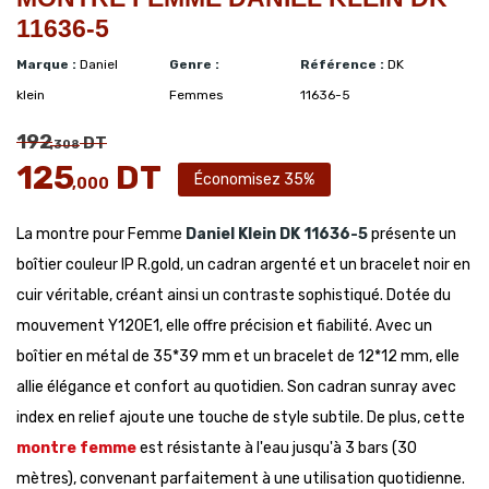
11636-5
Marque :
Daniel
Genre :
Référence :
DK
klein
Femmes
11636-5
192
DT
,308
125
DT
Économisez 35%
,000
La montre pour Femme
Daniel Klein
DK 11636-5
présente un
boîtier couleur IP R.gold, un cadran argenté et un bracelet noir en
cuir véritable, créant ainsi un contraste sophistiqué. Dotée du
mouvement Y120E1, elle offre précision et fiabilité. Avec un
boîtier en métal de 35*39 mm et un bracelet de 12*12 mm, elle
allie élégance et confort au quotidien. Son cadran sunray avec
index en relief ajoute une touche de style subtile. De plus, cette
montre femme
est résistante à l'eau jusqu'à 3 bars (30
mètres), convenant parfaitement à une utilisation quotidienne.