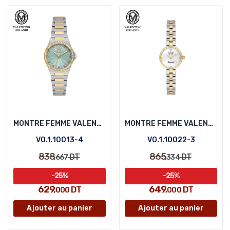
MONTRE FEMME VALENTINO ORLANDI VO.1.10013-4
MONTRE FEMME VALENTINO ORLANDI VO.1.10022-3
VO.1.10013-4
VO.1.10022-3
838
865
DT
DT
,667
,334
-25%
-25%
629
649
DT
DT
,000
,000
Ajouter au panier
Ajouter au panier