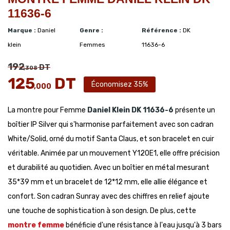
11636-6
Marque :
Daniel
Genre :
Référence :
DK
klein
Femmes
11636-6
192
DT
,308
125
DT
Économisez 35%
,000
La montre pour Femme
Daniel Klein
DK 11636-6
présente un
boîtier IP Silver qui s'harmonise parfaitement avec son cadran
White/Solid, orné du motif Santa Claus, et son bracelet en cuir
véritable. Animée par un mouvement Y120E1, elle offre précision
et durabilité au quotidien. Avec un boîtier en métal mesurant
35*39 mm et un bracelet de 12*12 mm, elle allie élégance et
confort. Son cadran Sunray avec des chiffres en relief ajoute
une touche de sophistication à son design. De plus, cette
montre femme
bénéficie d'une résistance à l'eau jusqu'à 3 bars