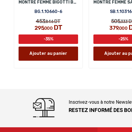
MONTRE FEMME BIGOTTI BG.1.10660-6
BG.1.10660-6
SB.1.10316
453
505
DT
D
,846
,333
DT
295
379
,000
,000
-35%
-25%
Ajouter au panier
Ajouter au p
Inscrivez-vous à notre Newsle
RESTEZ INFORMÉ DES BO