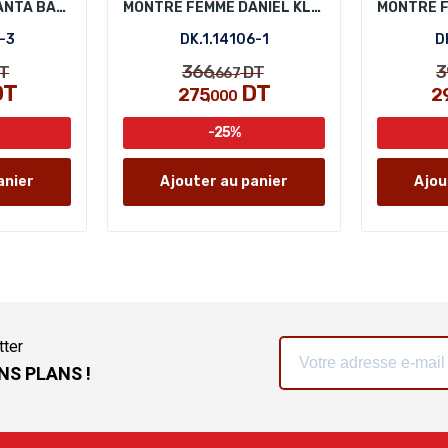
MONTRE FEMME SANTA BARBARA POLO SB.1.10316-3
MONTRE FEMME DANIEL KLEIN DK.1.14106-1
-3
DK.1.14106-1
D
366
3
T
DT
,667
DT
DT
275
2
,000
-25%
anier
Ajouter au panier
Ajou
tter
NS PLANS !