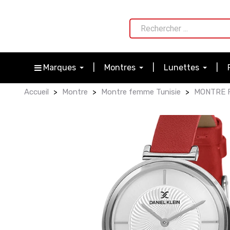
Marques
Montres
Lunettes
Accueil
Montre
Montre femme Tunisie
MONTRE F