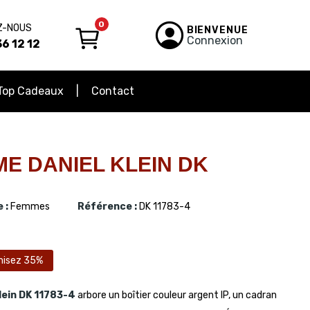
0
Z-NOUS
BIENVENUE
Connexion
6 12 12
Top Cadeaux
Contact
E DANIEL KLEIN DK
 :
Femmes
Référence :
DK 11783-4
isez 35%
lein
DK 11783-4
arbore un boîtier couleur argent IP, un cadran