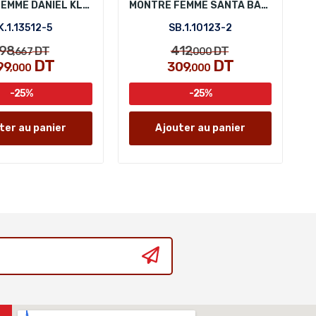
MONTRE FEMME DANIEL KLEIN DK.1.13512-5
MONTRE FEMME SANTA BARBARA POLO SB.1.10123-2
K.1.13512-5
SB.1.10123-2
98
412
DT
DT
,667
,000
DT
DT
99
309
,000
,000
-25%
-25%
ter au panier
Ajouter au panier