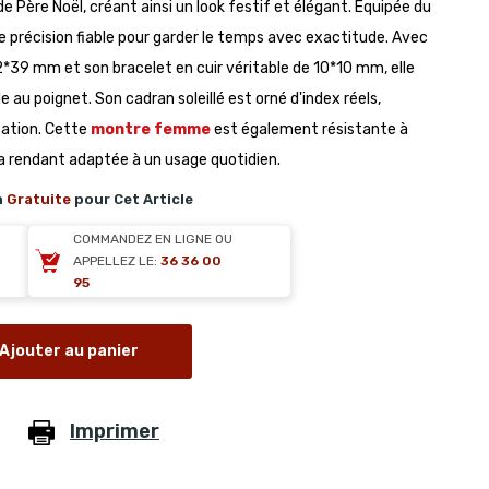
e Père Noël, créant ainsi un look festif et élégant. Équipée du
 précision fiable pour garder le temps avec exactitude. Avec
*39 mm et son bracelet en cuir véritable de 10*10 mm, elle
au poignet. Son cadran soleillé est orné d'index réels,
cation. Cette
montre femme
est également résistante à
 la rendant adaptée à un usage quotidien.
n
Gratuite
pour Cet Article
COMMANDEZ EN LIGNE OU
APPELLEZ LE:
36 36 00
95
Ajouter au panier
Imprimer