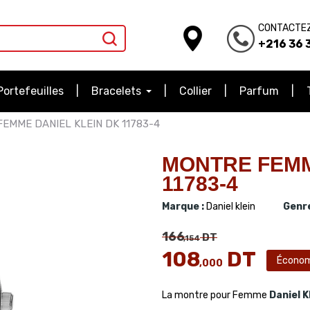
CONTACTE
+216 36 3
Portefeuilles
Bracelets
Collier
Parfum
EMME DANIEL KLEIN DK 11783-4
MONTRE FEMM
11783-4
Marque :
Daniel klein
Genre
166
DT
,154
108
DT
Économ
,000
La montre pour Femme
Daniel K