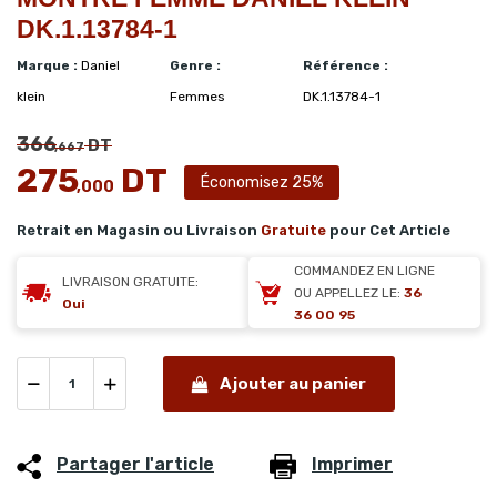
DK.1.13784-1
Marque :
Daniel
Genre :
Référence :
klein
Femmes
DK.1.13784-1
366
DT
,667
275
DT
Économisez 25%
,000
Retrait en Magasin ou Livraison
Gratuite
pour Cet Article
COMMANDEZ EN LIGNE
LIVRAISON GRATUITE:
OU APPELLEZ LE:
36
Oui
36 00 95
Ajouter au panier
Partager l'article
Imprimer