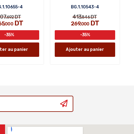
.1.10655-4
BG.1.10543-4
07
413
DT
DT
,692
,846
DT
DT
65
269
,000
,000
-35%
-35%
ter au panier
Ajouter au panier