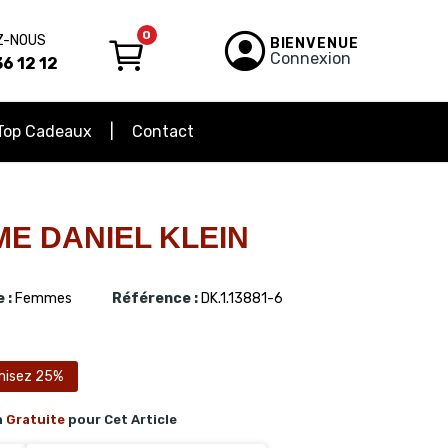
0
Z-NOUS
BIENVENUE
Connexion
6 12 12
Top Cadeaux
Contact
E DANIEL KLEIN
 :
Femmes
Référence :
DK.1.13881-6
misez 25%
n
Gratuite
pour Cet Article