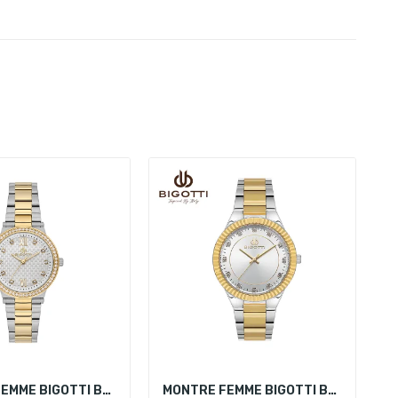
MONTRE FEMME BIGOTTI BG.1.10655-4
MONTRE FEMME BIGOTTI BG.1.10543-4