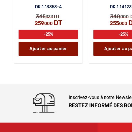
DK.1.13353-4
DK.1.14123
345
340
DT
D
,333
,000
DT
D
259
255
,000
,000
-25%
-25%
Ajouter au panier
Ajouter au p
Inscrivez-vous à notre Newsle
RESTEZ INFORMÉ DES BO