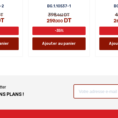
-2
BG.1.10537-1
BG
398
4
T
DT
,462
T
DT
259
2
,000
-35%
anier
Ajouter au panier
Ajou
tter
NS PLANS !