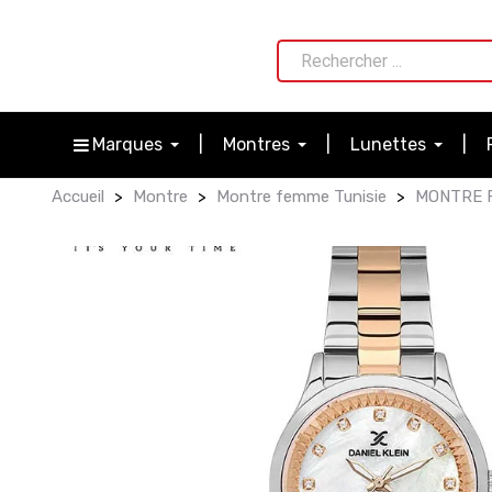
Marques
Montres
Lunettes
Accueil
Montre
Montre femme Tunisie
MONTRE F