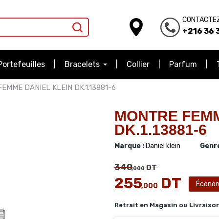
CONTACTE
+216 36 3
Portefeuilles
Bracelets
Collier
Parfum
EMME DANIEL KLEIN DK.1.13881-6
MONTRE FEMM
DK.1.13881-6
Marque :
Daniel klein
Genre
340
DT
,000
255
DT
Écono
,000
Retrait en Magasin ou Livraiso