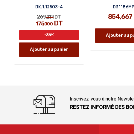
DK.1.12503-4
D31186M
854,667
269
DT
,231
DT
175
,000
-35%
Ajouter au p
Ajouter au panier
Inscrivez-vous à notre Newsle
RESTEZ INFORMÉ DES BO