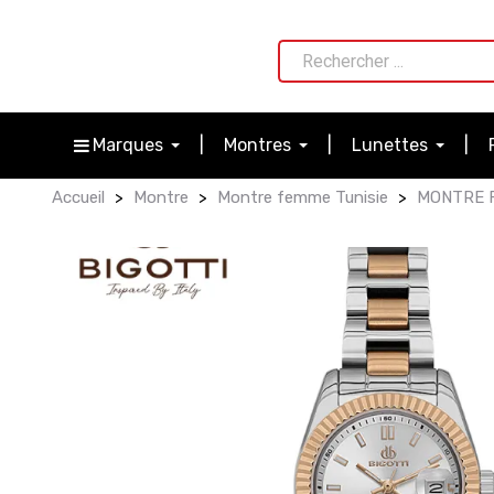
Marques
Montres
Lunettes
Accueil
Montre
Montre femme Tunisie
MONTRE F