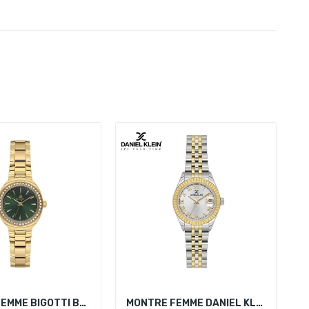
MONTRE FEMME BIGOTTI BG.1.10617-4
MONTRE FEMME DANIEL KLEIN DK.1.14097-3