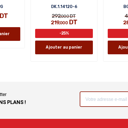
PG
DK.1.14120-6
BG
 DT
292
4
DT
,000
DT
219
2
,000
-25%
anier
Ajouter au panier
Ajou
tter
NS PLANS !