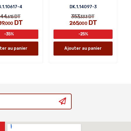
.1.10617-4
DK.1.14097-3
44
353
DT
DT
,615
,333
DT
DT
89
265
,000
,000
-35%
-25%
ter au panier
Ajouter au panier