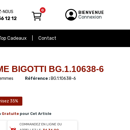
0
Z-NOUS
BIENVENUE
Connexion
6 12 12
Top Cadeaux
Contact
 BIGOTTI BG.1.10638-6
emmes
Référence :
BG.1.10638-6
isez 35%
n
Gratuite
pour Cet Article
COMMANDEZ EN LIGNE OU