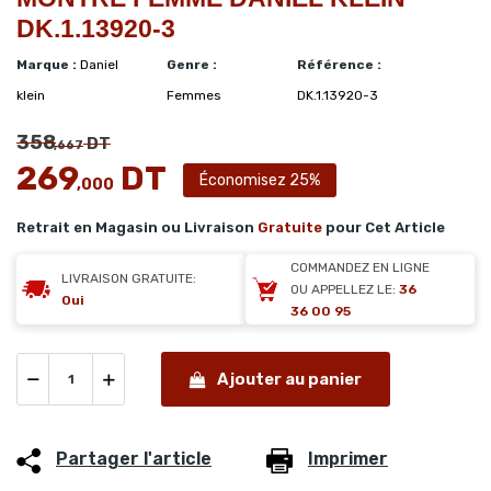
DK.1.13920-3
Marque :
Daniel
Genre :
Référence :
klein
Femmes
DK.1.13920-3
358
DT
,667
269
DT
Économisez 25%
,000
Retrait en Magasin ou Livraison
Gratuite
pour Cet Article
COMMANDEZ EN LIGNE
LIVRAISON GRATUITE:
OU APPELLEZ LE:
36
Oui
36 00 95
Ajouter au panier
Partager l'article
Imprimer