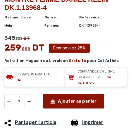
DK.1.13968-4
Marque :
Daniel
Genre :
Référence :
klein
Femmes
DK.1.13968-4
345
DT
,333
259
DT
Économisez 25%
,000
Retrait en Magasin ou Livraison
Gratuite
pour Cet Article
COMMANDEZ EN LIGNE
LIVRAISON GRATUITE:
OU APPELLEZ LE:
36
Oui
36 00 95
Ajouter au panier
Partager l'article
Imprimer