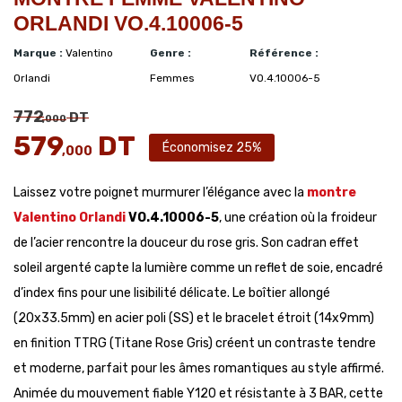
ORLANDI VO.4.10006-5
Marque :
Valentino
Genre :
Référence :
Orlandi
Femmes
VO.4.10006-5
772
DT
,000
579
DT
Économisez 25%
,000
Laissez votre poignet murmurer l’élégance avec la
montre
Valentino Orlandi
VO.4.10006-5
, une création où la froideur
de l’acier rencontre la douceur du rose gris. Son cadran effet
soleil argenté capte la lumière comme un reflet de soie, encadré
d’index fins pour une lisibilité délicate. Le boîtier allongé
(20x33.5mm) en acier poli (SS) et le bracelet étroit (14x9mm)
en finition TTRG (Titane Rose Gris) créent un contraste tendre
et moderne, parfait pour les âmes romantiques au style affirmé.
Animée du mouvement fiable Y120 et résistante à 3 BAR, cette