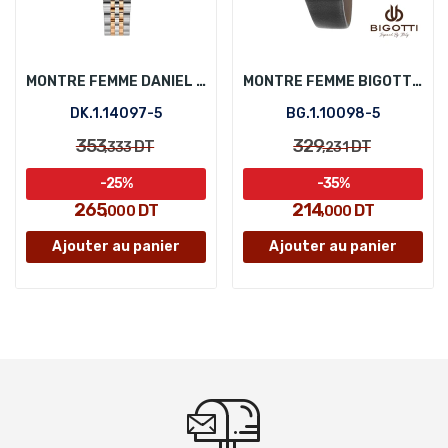
MONTRE FEMME DANIEL KLEIN DK.1.14097-5
MONTRE FEMME BIGOTTI BG.1.10098-5
DK.1.14097-5
BG.1.10098-5
353
329
DT
DT
,333
,231
-25%
-35%
265
214
DT
DT
,000
,000
Ajouter au panier
Ajouter au panier