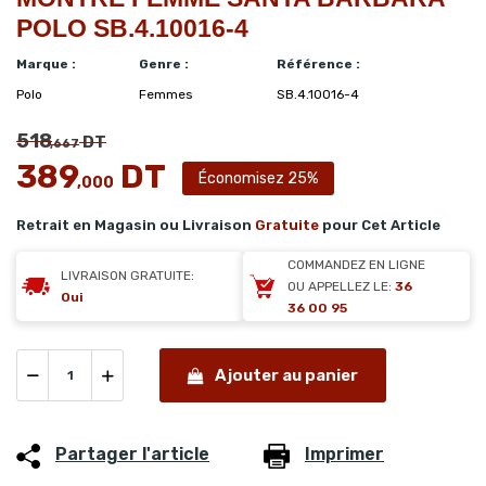
POLO SB.4.10016-4
Marque :
Genre :
Référence :
Polo
Femmes
SB.4.10016-4
518
DT
,667
389
DT
Économisez 25%
,000
Retrait en Magasin ou Livraison
Gratuite
pour Cet Article
COMMANDEZ EN LIGNE
LIVRAISON GRATUITE:
OU APPELLEZ LE:
36
Oui
36 00 95
Ajouter au panier
Partager l'article
Imprimer