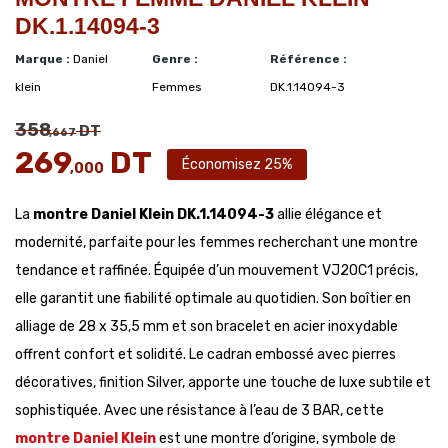
DK.1.14094-3
Marque :
Daniel
Genre :
Référence :
klein
Femmes
DK.1.14094-3
358
DT
,667
269
DT
Économisez 25%
,000
La
montre Daniel Klein DK.1.14094-3
allie élégance et
modernité, parfaite pour les femmes recherchant une montre
tendance et raffinée. Équipée d’un mouvement VJ20C1 précis,
elle garantit une fiabilité optimale au quotidien. Son boîtier en
alliage de 28 x 35,5 mm et son bracelet en acier inoxydable
offrent confort et solidité. Le cadran embossé avec pierres
décoratives, finition Silver, apporte une touche de luxe subtile et
sophistiquée. Avec une résistance à l’eau de 3 BAR, cette
montre Daniel Klein
est une montre d’origine, symbole de