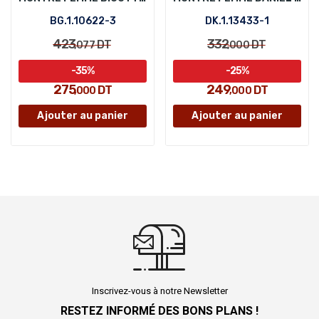
BG.1.10622-3
DK.1.13433-1
423
332
DT
DT
,077
,000
-35%
-25%
275
249
DT
DT
,000
,000
Ajouter au panier
Ajouter au panier
Inscrivez-vous à notre Newsletter
RESTEZ INFORMÉ DES BONS PLANS !