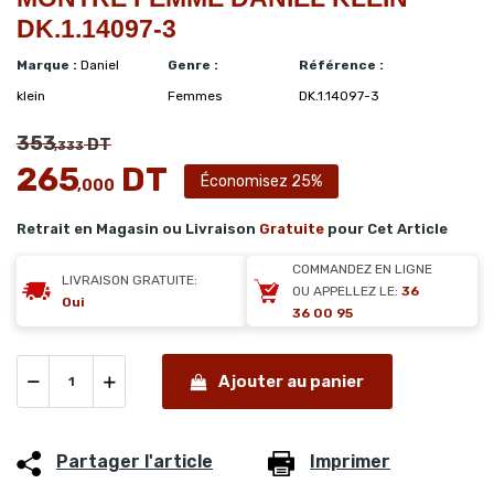
DK.1.14097-3
Marque :
Daniel
Genre :
Référence :
klein
Femmes
DK.1.14097-3
353
DT
,333
265
DT
Économisez 25%
,000
Retrait en Magasin ou Livraison
Gratuite
pour Cet Article
COMMANDEZ EN LIGNE
LIVRAISON GRATUITE:
OU APPELLEZ LE:
36
Oui
36 00 95
Ajouter au panier
Partager l'article
Imprimer