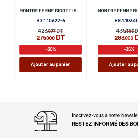
MONTRE FEMME BIGOTTI BG.1.10622-6
BG.1.10622-6
BG.1.1034
423
435
DT
D
,077
,385
DT
275
283
,000
,000
-35%
-35%
Ajouter au panier
Ajouter au p
Inscrivez-vous à notre Newsle
RESTEZ INFORMÉ DES BO