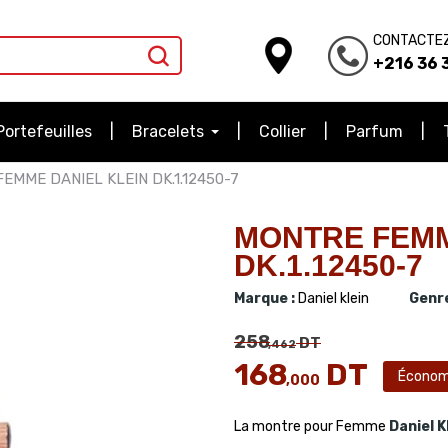
CONTACTE
+216 36 3
Portefeuilles
Bracelets
Collier
Parfum
EMME DANIEL KLEIN DK.1.12450-7
MONTRE FEMM
DK.1.12450-7
Marque :
Daniel klein
Genre
258
DT
,462
168
DT
Économ
,000
La montre pour Femme
Daniel K