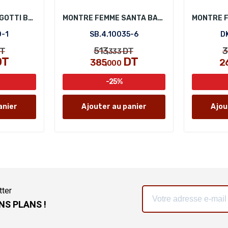
MONTRE FEMME BIGOTTI BG.1.10340-1
MONTRE FEMME SANTA BARBARA POLO SB.4.10035-6
0-1
SB.4.10035-6
DK
513
3
T
DT
,333
DT
DT
385
2
,000
-25%
anier
Ajouter au panier
Ajou
tter
NS PLANS !