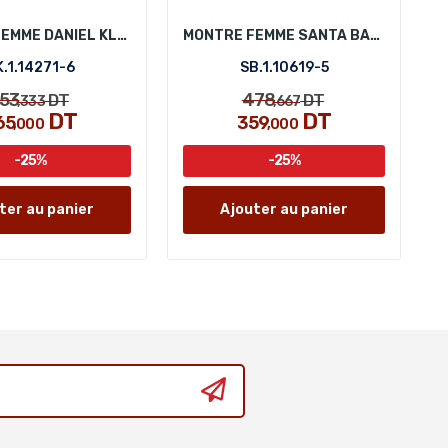
MONTRE FEMME DANIEL KLEIN DK.1.14271-6
MONTRE FEMME SANTA BARBARA POLO SB.1.10619-5
.1.14271-6
SB.1.10619-5
53
478
DT
DT
,333
,667
DT
DT
65
359
,000
,000
-25%
-25%
ter au panier
Ajouter au panier