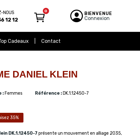
0
Z-NOUS
BIENVENUE
Connexion
6 12 12
Top Cadeaux
Contact
E DANIEL KLEIN
 :
Femmes
Référence :
DK.1.12450-7
isez 35%
lein
DK.1.12450-7
présente un mouvement en alliage 2035,