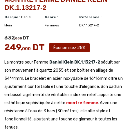
DK.1.13217-2
Marque :
Daniel
Genre :
Référence :
klein
Femmes
DK.1.13217-2
332
DT
,000
249
DT
Économisez 25%
,000
La montre pour Femme
Daniel Klein
DK.1.13217-2
séduit par
son mouvement à quartz 2035 et son boîtier en alliage de
34*41mm. Le bracelet en acier inoxydable de 16*16mm offre un
ajustement confortable et une touche d'élégance. Son cadran
embossé, agrémenté de véritables index en relief, apporte une
esthétique sophistiquée à cette
montre femme
. Avec une
résistance à l'eau de 3 bars (30 mètres), elle allie style et
fonctionnalité, ajoutant une touche de glamour à toutes les
tenues.