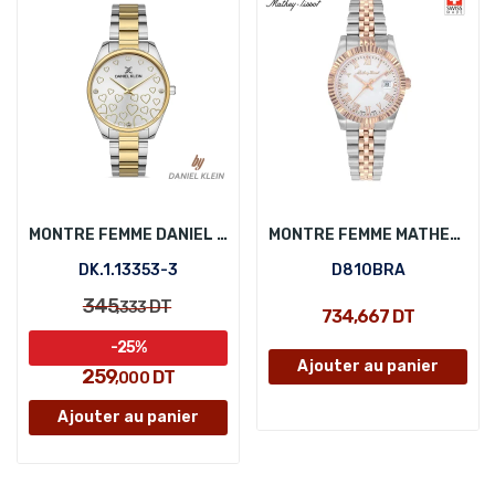
MONTRE FEMME DANIEL KLEIN DK.1.13353-3
MONTRE FEMME MATHEY-TISSOT D810BRA
DK.1.13353-3
D810BRA
345
DT
,333
734,667 DT
-25%
Ajouter au panier
259
DT
,000
Ajouter au panier