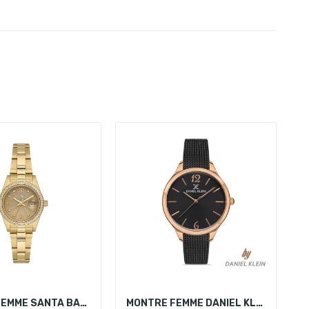
MONTRE FEMME SANTA BARBARA POLO SB.4.10035-3
MONTRE FEMME DANIEL KLEIN DK.1.13237-4