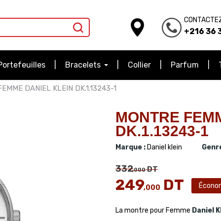
CONTACTE
+216 36 3
Portefeuilles
Bracelets
Collier
Parfum
EMME DANIEL KLEIN DK.1.13243-1
MONTRE FEMM
DK.1.13243-1
Marque :
Daniel klein
Genre
332
DT
,000
249
DT
Écono
,000
La montre pour Femme
Daniel K