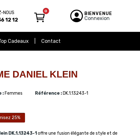
0
Z-NOUS
BIENVENUE
Connexion
6 12 12
Top Cadeaux
Contact
E DANIEL KLEIN
 :
Femmes
Référence :
DK.1.13243-1
misez 25%
lein
DK.1.13243-1
offre une fusion élégante de style et de