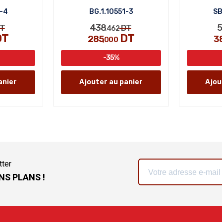
7-4
BG.1.10551-3
SB
438
5
T
DT
,462
DT
DT
285
3
,000
-35%
anier
Ajouter au panier
Ajou
tter
NS PLANS !