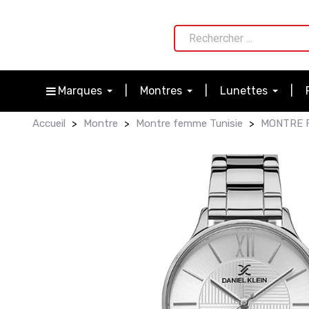
Marques
Montres
Lunettes
Accueil
Montre
Montre femme Tunisie
MONTRE F