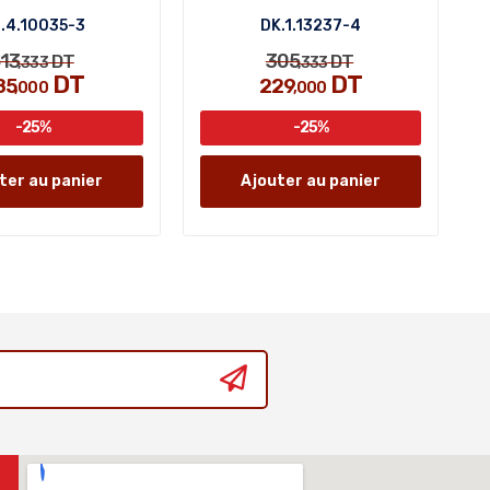
.4.10035-3
DK.1.13237-4
13
305
DT
DT
,333
,333
DT
DT
85
229
,000
,000
-25%
-25%
ter au panier
Ajouter au panier