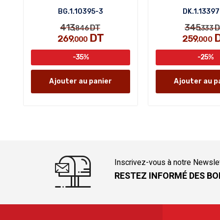
BG.1.10395-3
DK.1.1339
413
345
DT
D
,846
,333
DT
269
259
,000
,000
-35%
-25%
Ajouter au panier
Ajouter au p
Inscrivez-vous à notre Newsle
RESTEZ INFORMÉ DES BO